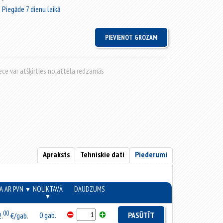
Piegāde 7 dienu laikā
rece var atšķirties no attēla redzamās
Apraksts
Tehniskie dati
Piederumi
A AR PVN
NOLIKTAVĀ
DAUDZUMS
▼
▼
00
0 gab.
PASŪTĪT
2.
€/gab.