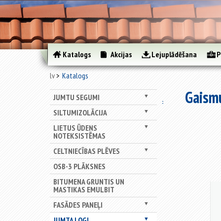
Katalogs
Akcijas
Lejuplādēšana
P
lv
Katalogs
Gaismu
JUMTU SEGUMI
▼
SILTUMIZOLĀCIJA
▼
LIETUS ŪDENS
▼
NOTEKSISTĒMAS
CELTNIECĪBAS PLĒVES
▼
OSB-3 PLĀKSNES
BITUMENA GRUNTIS UN
MASTIKAS EMULBIT
FASĀDES PANEĻI
▼
JUMTA LOGI
▼