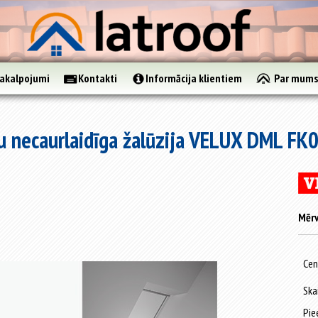
akalpojumi
Kontakti
Informācija klientiem
Par mum
 necaurlaidīga žalūzija VELUX DML FK0
Mērv
Cen
Ska
Pie