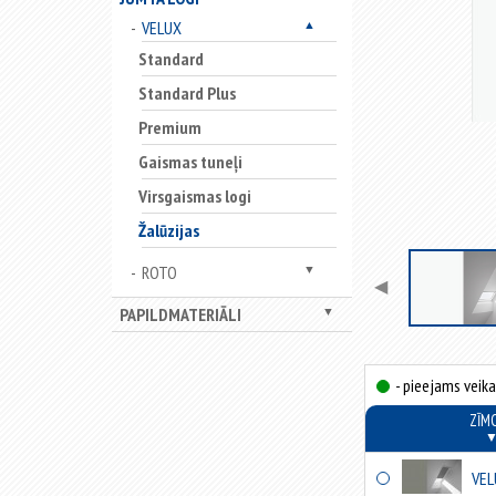
VELUX
▲
Standard
Standard Plus
Premium
Gaismas tuneļi
Virsgaismas logi
Žalūzijas
ROTO
▼
◀
PAPILDMATERIĀLI
▼
- pieejams veika
ZĪM
VEL