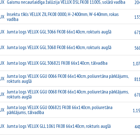
UX
Gaismu necaurlaidīga žalūzija VELUX DSL FK08 1100S, solārā vadība
20
Insektu tīkls VELUX ZIL FK08 0000, H-2400mm, W-640mm, rokas
UX
13
vadība
UX
Jumta logs VELUX GGL 3066 FK08 66x140cm, rokturis augšā
67
UX
Jumta logs VELUX GGL 3068 FK08 66x140cm, rokturis augšā
56
UX
Jumta logs VELUX GGL 306821 FK08 66x140cm, tālvadība
1,07
Jumta logs VELUX GGU 0066 FK08 66x140cm, poliuretāna pārklājums,
UX
81
rokturis augšā
Jumta logs VELUX GGU 0068 FK08 66x140cm, poliuretāna pārklājums,
UX
67
rokturis augšā
Jumta logs VELUX GGU 006821 FK08 66x140cm, poliuretāna
UX
1,19
pārklājums, tālvadība
UX
Jumta logs VELUX GLL 1061 FK08 66x140cm, rokturis augšā
44