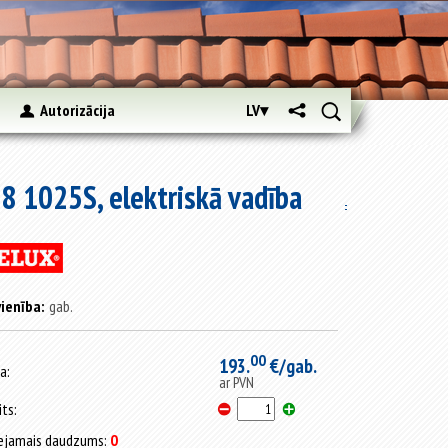
s
Autorizācija
LV▾
8 1025S, elektriskā vadība
ienība:
gab.
00
193.
€/gab.
a:
ar PVN
its:
ejamais daudzums:
0