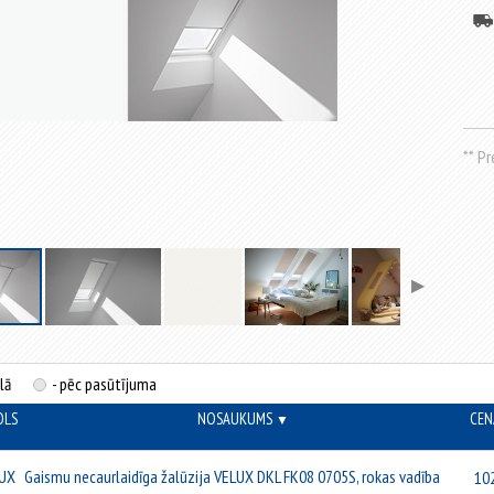
** P
▶
lā
- pēc pasūtījuma
OLS
NOSAUKUMS
CEN
▼
▼
UX
Gaismu necaurlaidīga žalūzija VELUX DKL FK08 0705S, rokas vadība
10