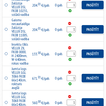
žalūzija
01
0 gab.
PASŪTĪT
204.
€/gab.
VELUX DSL
FK08 1025S,
solārā vadība
Gaismu
necaurlaidīga
žalūzija
01
0 gab.
PASŪTĪT
204.
€/gab.
VELUX DSL
FK08 1100S,
solārā vadība
Insektu tīkls
VELUX ZIL
FK08 0000,
00
0 gab.
PASŪTĪT
133.
€/gab.
H-2400mm,
W-640mm,
rokas vadība
Jumta logs
VELUX GGL
3066 FK08
01
0 gab.
PASŪTĪT
671.
€/gab.
66x140cm,
rokturis
augšā
Jumta logs
VELUX GGL
3068 FK08
00
0 gab.
PASŪTĪT
560.
€/gab.
66x140cm,