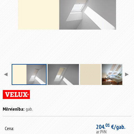
◀
▶
Mērvienība:
gab.
01
204.
€/gab.
Cena:
ar PVN