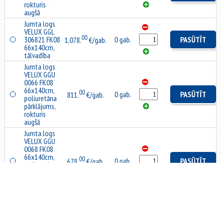
rokturis
augšā
Jumta logs
VELUX GGL
00
306821 FK08
0 gab.
PASŪTĪT
1,078.
€/gab.
66x140cm,
tālvadība
Jumta logs
VELUX GGU
0066 FK08
66x140cm,
00
0 gab.
PASŪTĪT
811.
€/gab.
poliuretāna
pārklājums,
rokturis
augšā
Jumta logs
VELUX GGU
0068 FK08
66x140cm,
00
0 gab.
PASŪTĪT
678.
€/gab.
poliuretāna
pārklājums,
rokturis
augšā
Jumta logs
VELUX GGU
006821 FK08