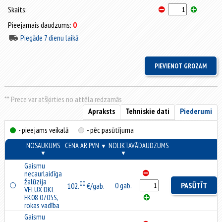
Skaits:
Pieejamais daudzums:
0
Piegāde 7 dienu laikā
** Prece var atšķirties no attēla redzamās
Apraksts
Tehniskie dati
Piederumi
- pieejams veikalā
- pēc pasūtījuma
NOSAUKUMS
CENA AR PVN
NOLIKTAVĀ
DAUDZUMS
▼
▼
▼
Gaismu
necaurlaidīga
žalūzija
00
0 gab.
PASŪTĪT
102.
€/gab.
VELUX DKL
FK08 0705S,
rokas vadība
Gaismu