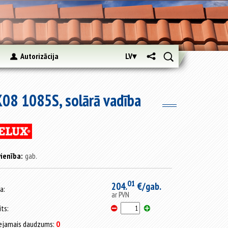
s
Autorizācija
LV▾
K08 1085S, solārā vadība
ienība:
gab.
01
204.
€/gab.
a:
ar PVN
its:
ejamais daudzums:
0