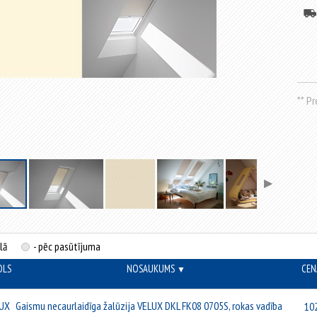
** P
▶
lā
- pēc pasūtījuma
OLS
NOSAUKUMS
CEN
▼
▼
UX
Gaismu necaurlaidīga žalūzija VELUX DKL FK08 0705S, rokas vadība
10