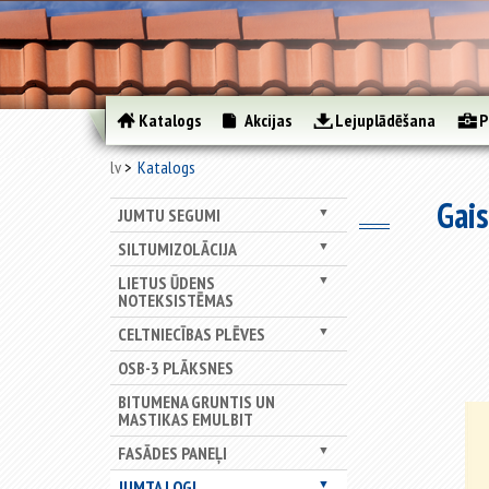
Katalogs
Akcijas
Lejuplādēšana
P
lv
Katalogs
Gais
JUMTU SEGUMI
▼
SILTUMIZOLĀCIJA
▼
LIETUS ŪDENS
▼
NOTEKSISTĒMAS
CELTNIECĪBAS PLĒVES
▼
OSB-3 PLĀKSNES
BITUMENA GRUNTIS UN
MASTIKAS EMULBIT
FASĀDES PANEĻI
▼
JUMTA LOGI
▼