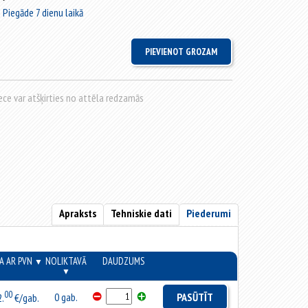
Piegāde 7 dienu laikā
rece var atšķirties no attēla redzamās
Apraksts
Tehniskie dati
Piederumi
A AR PVN
NOLIKTAVĀ
DAUDZUMS
▼
▼
00
0 gab.
PASŪTĪT
2.
€/gab.