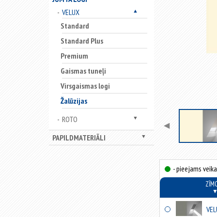
VELUX
▲
Standard
Standard Plus
Premium
Gaismas tuneļi
Virsgaismas logi
Žalūzijas
ROTO
▼
◀
PAPILDMATERIĀLI
▼
- pieejams veika
ZĪM
VEL