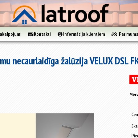
akalpojumi
Kontakti
Informācija klientiem
Par mum
mu necaurlaidīga žalūzija VELUX DSL F
Mērv
Cen
Ska
Pie