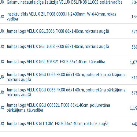
UX
Gaismu necaurlaidīga žalūzija VELUX DSL FK08 1100S, solārā vadība
20
Insektu tīkls VELUX ZIL FK08 0000, H-2400mm, W-640mm, rokas
UX
13
vadība
UX
Jumta logs VELUX GGL 3066 FK08 66x140cm, rokturis augšā
67
UX
Jumta logs VELUX GGL 3068 FK08 66x140cm, rokturis augšā
56
UX
Jumta logs VELUX GGL 306821 FK08 66x140cm, tālvadība
1,07
Jumta logs VELUX GGU 0066 FK08 66x140cm, poliuretāna pārklājums,
UX
81
rokturis augšā
Jumta logs VELUX GGU 0068 FK08 66x140cm, poliuretāna pārklājums,
UX
67
rokturis augšā
Jumta logs VELUX GGU 006821 FK08 66x140cm, poliuretāna
UX
1,19
pārklājums, tālvadība
UX
Jumta logs VELUX GLL 1061 FK08 66x140cm, rokturis augšā
44