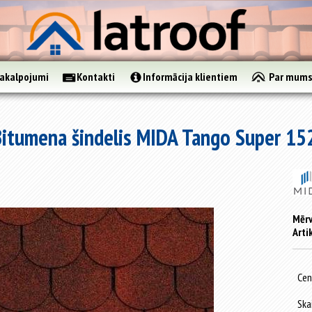
akalpojumi
Kontakti
Informācija klientiem
Par mum
Bitumena šindelis MIDA Tango Super 15
Mērv
Arti
Cen
Ska