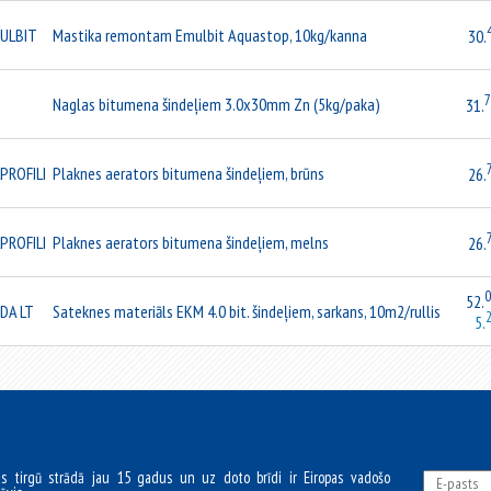
ULBIT
Mastika remontam Emulbit Aquastop, 10kg/kanna
30.
Naglas bitumena šindeļiem 3.0x30mm Zn (5kg/paka)
31.
PROFILI
Plaknes aerators bitumena šindeļiem, brūns
26.
PROFILI
Plaknes aerators bitumena šindeļiem, melns
26.
0
52.
DA LT
Sateknes materiāls EKM 4.0 bit. šindeļiem, sarkans, 10m2/rullis
5.
as tirgū strādā jau 15 gadus un uz doto brīdi ir Eiropas vadošo