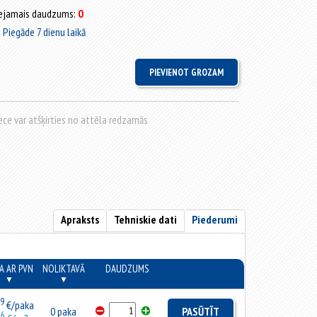
ejamais daudzums:
0
Piegāde 7 dienu laikā
rece var atšķirties no attēla redzamās
Apraksts
Tehniskie dati
Piederumi
A AR PVN
NOLIKTAVĀ
DAUDZUMS
▼
▼
99
€/paka
0 paka
PASŪTĪT
66