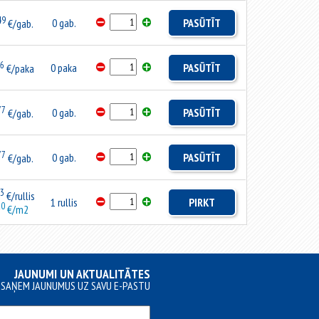
49
0 gab.
PASŪTĪT
€/gab.
76
0 paka
PASŪTĪT
€/paka
77
0 gab.
PASŪTĪT
€/gab.
77
0 gab.
PASŪTĪT
€/gab.
3
€/rullis
1 rullis
PIRKT
20
€/m2
JAUNUMI UN AKTUALITĀTES
SAŅEM JAUNUMUS UZ SAVU E-PASTU