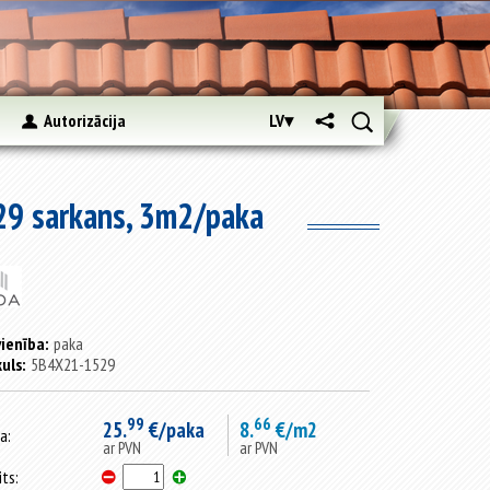
s
Autorizācija
LV▾
29 sarkans, 3m2/paka
ienība:
paka
kuls:
5B4X21-1529
99
66
25.
€/paka
8.
€/m2
a:
ar PVN
ar PVN
its: