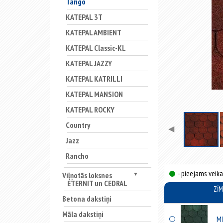
Tango
KATEPAL 3T
KATEPAL AMBIENT
KATEPAL Classic-KL
KATEPAL JAZZY
KATEPAL KATRILLI
KATEPAL MANSION
KATEPAL ROCKY
Country
◀
Jazz
Rancho
- pieejams veika
Viļņotās loksnes
▼
ETERNIT un CEDRAL
ZĪ
Betona dakstiņi
Māla dakstiņi
MI