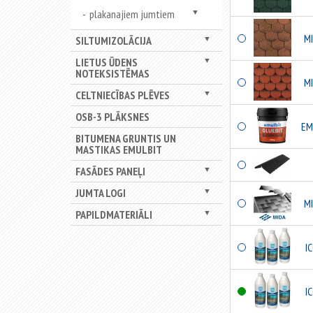
plakanajiem jumtiem
▼
MI
SILTUMIZOLĀCIJA
▼
LIETUS ŪDENS
▼
NOTEKSISTĒMAS
MI
CELTNIECĪBAS PLĒVES
▼
OSB-3 PLĀKSNES
EM
BITUMENA GRUNTIS UN
MASTIKAS EMULBIT
FASĀDES PANEĻI
▼
JUMTA LOGI
▼
MI
PAPILDMATERIĀLI
▼
I
I