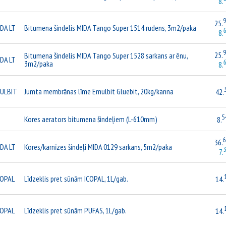
8.
25.
DA LT
Bitumena šindelis MIDA Tango Super 1514 rudens, 3m2/paka
8.
25.
Bitumena šindelis MIDA Tango Super 1528 sarkans ar ēnu,
DA LT
3m2/paka
8.
ULBIT
Jumta membrānas līme Emulbit Gluebit, 20kg/kanna
42.
5
Kores aerators bitumena šindeļiem (L-610mm)
8.
36.
DA LT
Kores/karnīzes šindeļi MIDA 0129 sarkans, 5m2/paka
7.
COPAL
Līdzeklis pret sūnām ICOPAL, 1L/gab.
14.
COPAL
Līdzeklis pret sūnām PUFAS, 1L/gab.
14.