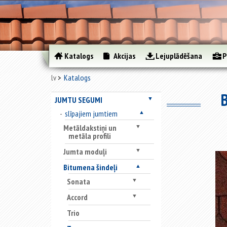
Katalogs
Akcijas
Lejuplādēšana
P
lv
Katalogs
JUMTU SEGUMI
▼
slīpajiem jumtiem
▲
Metāldakstiņi un
▼
metāla profili
Jumta moduļi
▼
Bitumena šindeļi
▲
Sonata
▼
Accord
▼
Trio