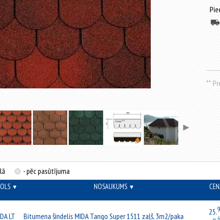
Pie
** P
▶
lā
- pēc pasūtījuma
MOLS
NOSAUKUMS
CEN
▼
▼
25.
DA LT
Bitumena šindelis MIDA Tango Super 1511 zaļš, 3m2/paka