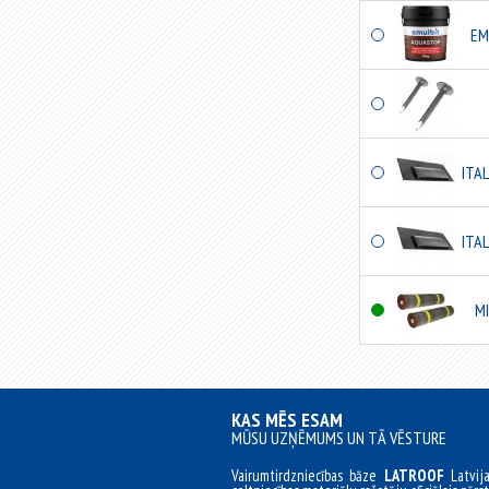
EM
ITAL
ITAL
MI
KAS MĒS ESAM
MŪSU UZŅĒMUMS UN TĀ VĒSTURE
Vairumtirdzniecības bāze
LATROOF
Latvij