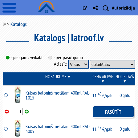
LV
Autorizācija
lv
Katalogs
Katalogs | latroof.lv
- pieejams veikalā
- pēc pasūtījuma
Atlasīt:
NOSAUKUMS
CENA AR PVN
NOLIKTAVĀ
▼
▼
▼
Krāsas baloniņš metālam 400ml RAL-
45
0 gab.
11.
€/gab.
1015
PASŪTĪT
Krāsas baloniņš metālam 400ml RAL-
45
0 gab.
11.
€/gab.
3005