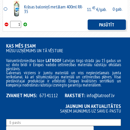
Krāsas baloniņš metālam 400ml RR-
45
0 gab.
11.
€/gab.
35
PASŪTĪT
KAS MĒS ESAM
MŪSU UZŅĒMUMS UN TĀ VĒSTURE
Vairumtirdzniecības bāze
LATROOF
Latvijas tirgū strādā jau 15 gadus un
uz doto brīdi ir Eiropas vadošo celtniecības materiālu ražotāju oficiālais
pārstāvis.
Galvenais virziens ir jumtu materiāli un viss nepieciešamais jumta
ierīkošanai, kā arī siltumizolācijas materiāli un celtniecības plēves. Visai
piedāvātajai produkcijai ir atbilstoši Eiropas kvalitātes sertifikāti un
kompānija nodrošinās ražotāja izsniegto garantiju materiāliem.
ZVANIET MUMS:
67341112
RAKSTIET:
info@latroof.lv
JAUNUMI UN AKTUALITĀTES
SAŅEM JAUNUMUS UZ SAVU E-PASTU