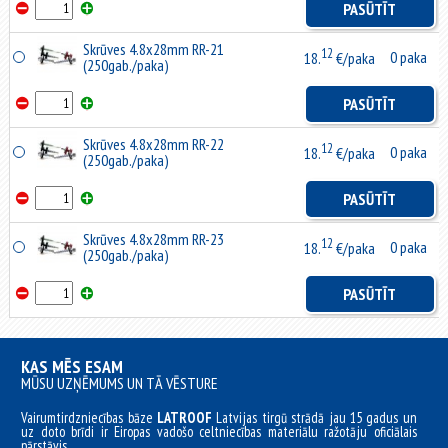
PASŪTĪT
Skrūves 4.8x28mm RR-21
12
0 paka
18.
€/paka
(250gab./paka)
PASŪTĪT
Skrūves 4.8x28mm RR-22
12
0 paka
18.
€/paka
(250gab./paka)
PASŪTĪT
Skrūves 4.8x28mm RR-23
12
0 paka
18.
€/paka
(250gab./paka)
PASŪTĪT
KAS MĒS ESAM
MŪSU UZŅĒMUMS UN TĀ VĒSTURE
Vairumtirdzniecības bāze
LATROOF
Latvijas tirgū strādā jau 15 gadus un
uz doto brīdi ir Eiropas vadošo celtniecības materiālu ražotāju oficiālais
pārstāvis.