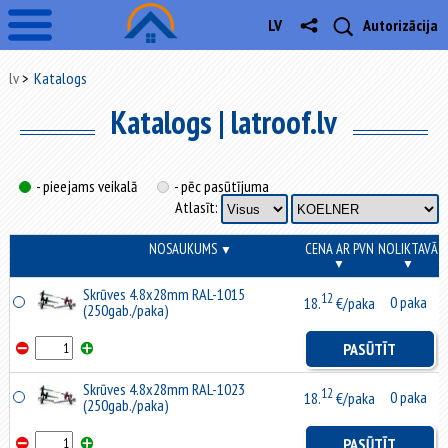
LV
Autorizācija
lv
Katalogs
Katalogs | latroof.lv
- pieejams veikalā
- pēc pasūtījuma
Atlasīt:
NOSAUKUMS
CENA AR PVN
NOLIKTAVĀ
▼
▼
▼
Skrūves 4.8x28mm RAL-1015
12
0 paka
18.
€/paka
(250gab./paka)
PASŪTĪT
Skrūves 4.8x28mm RAL-1023
12
0 paka
18.
€/paka
(250gab./paka)
PASŪTĪT