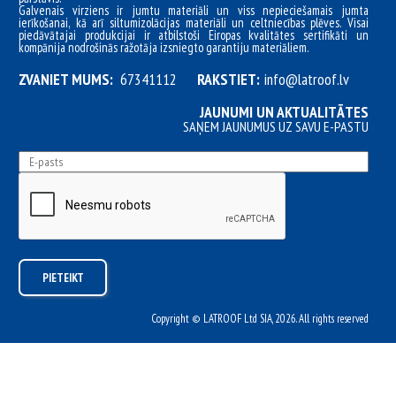
Galvenais virziens ir jumtu materiāli un viss nepieciešamais jumta
ierīkošanai, kā arī siltumizolācijas materiāli un celtniecības plēves. Visai
piedāvātajai produkcijai ir atbilstoši Eiropas kvalitātes sertifikāti un
kompānija nodrošinās ražotāja izsniegto garantiju materiāliem.
ZVANIET MUMS:
67341112
RAKSTIET:
info@latroof.lv
JAUNUMI UN AKTUALITĀTES
SAŅEM JAUNUMUS UZ SAVU E-PASTU
Copyright © LATROOF Ltd SIA, 2026. All rights reserved