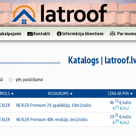
akalpojumi
Kontakti
Informācija klientiem
Par mum
Katalogs | latroof.l
lā
- pēc pasūtījuma
ĪMOLS
NOSAUKUMS
CENA AR PVN
▼
▼
▼
10
46.
€/rullis
EXLER
NEXLER Premium 29, apakšklājs, 10m2/rullis
61
4.
€/m2
33
29.
€/rullis
EXLER
NEXLER Premium 40H, virsklājs, 6m2/rullis
89
4.
€/m2