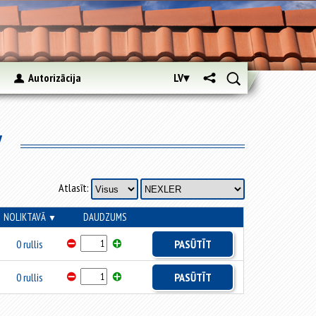
s
Autorizācija
LV▾
v
Atlasīt:
NOLIKTAVĀ
DAUDZUMS
▼
0 rullis
PASŪTĪT
0 rullis
PASŪTĪT