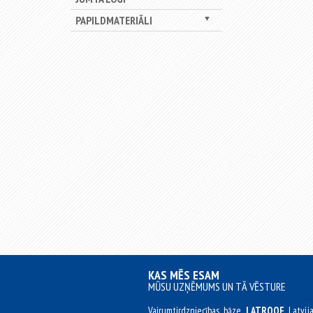
PAPILDMATERIĀLI
▼
KAS MĒS ESAM
MŪSU UZŅĒMUMS UN TĀ VĒSTURE
Vairumtirdzniecības bāze
LATROOF
Latvij