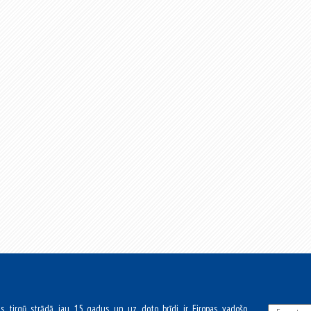
as tirgū strādā jau 15 gadus un uz doto brīdi ir Eiropas vadošo