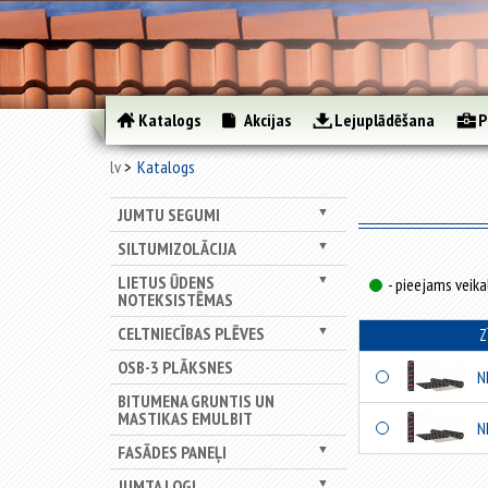
Katalogs
Akcijas
Lejuplādēšana
P
lv
Katalogs
JUMTU SEGUMI
▼
SILTUMIZOLĀCIJA
▼
LIETUS ŪDENS
▼
- pieejams veika
NOTEKSISTĒMAS
CELTNIECĪBAS PLĒVES
▼
Z
OSB-3 PLĀKSNES
N
BITUMENA GRUNTIS UN
MASTIKAS EMULBIT
N
FASĀDES PANEĻI
▼
JUMTA LOGI
▼