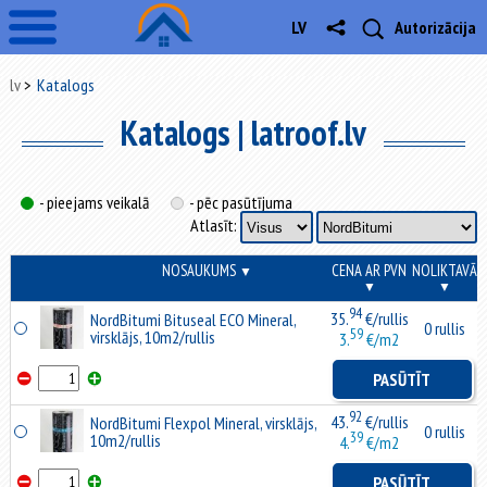
LV
Autorizācija
lv
Katalogs
Katalogs | latroof.lv
- pieejams veikalā
- pēc pasūtījuma
Atlasīt:
NOSAUKUMS
CENA AR PVN
NOLIKTAVĀ
▼
▼
▼
94
35.
€/rullis
NordBitumi Bituseal ECO Mineral,
0 rullis
59
virsklājs, 10m2/rullis
3.
€/m2
PASŪTĪT
92
43.
€/rullis
NordBitumi Flexpol Mineral, virsklājs,
0 rullis
39
10m2/rullis
4.
€/m2
PASŪTĪT