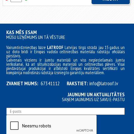
KAS MĒS ESAM
MŪSU UZŅĒMUMS UN TĀ VĒSTURE
Vairumtirdzniecības bāze
LATROOF
Latvijas tirgū strādā jau 15 gadus un
uz doto brīdi ir Eiropas vadošo celtniecības materiālu ražotāju oficiālais
pārstāvis.
Galvenais virziens ir jumtu materiāli un viss nepieciešamais jumta
ierīkošanai, kā arī siltumizolācijas materiāli un celtniecības plēves. Visai
piedāvātajai produkcijai ir atbilstoši Eiropas kvalitātes sertifikāti un
kompānija nodrošinās ražotāja izsniegto garantiju materiāliem.
ZVANIET MUMS:
67341112
RAKSTIET:
info@latroof.lv
JAUNUMI UN AKTUALITĀTES
SAŅEM JAUNUMUS UZ SAVU E-PASTU