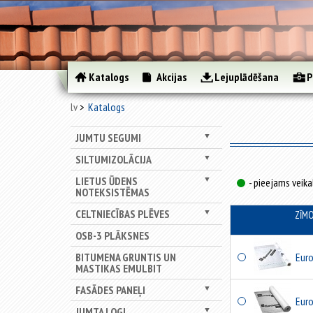
Katalogs
Akcijas
Lejuplādēšana
P
lv
Katalogs
JUMTU SEGUMI
▼
SILTUMIZOLĀCIJA
▼
LIETUS ŪDENS
▼
- pieejams veika
NOTEKSISTĒMAS
CELTNIECĪBAS PLĒVES
▼
ZĪM
OSB-3 PLĀKSNES
BITUMENA GRUNTIS UN
Eur
MASTIKAS EMULBIT
FASĀDES PANEĻI
▼
Eur
JUMTA LOGI
▼