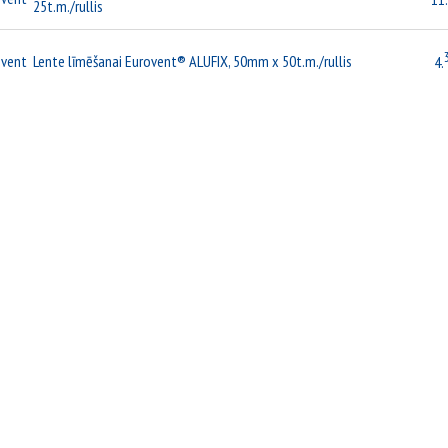
25t.m./rullis
ovent
Lente līmēšanai Eurovent® ALUFIX, 50mm x 50t.m./rullis
4.
Lente pieslēgumiem Eurovent® FLEX 3D ALU 300mm x 5m, antracīts
ovent
45
RAL-7021
Lente pieslēgumiem Eurovent® FLEX 3D ALU 300mm x 5m, brūna
ovent
45
RAL-8019
Lente pieslēgumiem Eurovent® FLEX 3D ALU 300mm x 5m,
ovent
45
ķieģeļsarkana RAL-8004
Lente pieslēgumiem Eurovent® FLEX 3D ALU 300mm x 5m, ķiršu RAL-
ovent
45
3011
ovent
Lente plēvju līmēšanai Eurovent® BUTYL, 15mm x 25t.m./rullis
9.