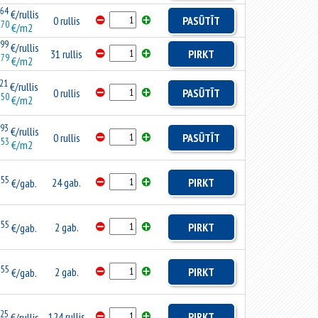
64
€/rullis
0 rullis
PASŪTĪT
70
.
€/m2
99
€/rullis
31 rullis
PIRKT
79
.
€/m2
21
€/rullis
0 rullis
PASŪTĪT
50
.
€/m2
93
€/rullis
0 rullis
PASŪTĪT
53
.
€/m2
55
24 gab.
PIRKT
.
€/gab.
55
2 gab.
PIRKT
.
€/gab.
55
2 gab.
PIRKT
.
€/gab.
25
124 rullis
PIRKT
€/rullis