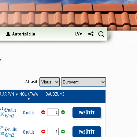
s
Autorizācija
LV▾
v
Atlasīt:
A AR PVN
NOLIKTAVĀ
DAUDZUMS
▼
▼
21
€/rullis
0 rullis
PASŪTĪT
50
.
€/m2
25
€/rullis
0 rullis
PASŪTĪT
88
.
€/m2