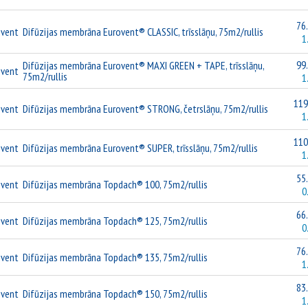
76.
ovent
Difūzijas membrāna Eurovent® CLASSIC, trīsslāņu, 75m2/rullis
1
99.
Difūzijas membrāna Eurovent® MAXI GREEN + TAPE, trīsslāņu,
ovent
75m2/rullis
1
119
ovent
Difūzijas membrāna Eurovent® STRONG, četrslāņu, 75m2/rullis
1
110
ovent
Difūzijas membrāna Eurovent® SUPER, trīsslāņu, 75m2/rullis
1
55.
ovent
Difūzijas membrāna Topdach® 100, 75m2/rullis
0
66.
ovent
Difūzijas membrāna Topdach® 125, 75m2/rullis
0
76.
ovent
Difūzijas membrāna Topdach® 135, 75m2/rullis
1
83.
ovent
Difūzijas membrāna Topdach® 150, 75m2/rullis
1