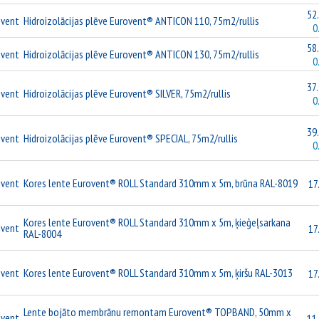
52.
ovent
Hidroizolācijas plēve Eurovent® ANTICON 110, 75m2/rullis
0
58.
ovent
Hidroizolācijas plēve Eurovent® ANTICON 130, 75m2/rullis
0
37.
ovent
Hidroizolācijas plēve Eurovent® SILVER, 75m2/rullis
0
39.
ovent
Hidroizolācijas plēve Eurovent® SPECIAL, 75m2/rullis
0
ovent
Kores lente Eurovent® ROLL Standard 310mm x 5m, brūna RAL-8019
17
Kores lente Eurovent® ROLL Standard 310mm x 5m, ķieģeļsarkana
ovent
17
RAL-8004
ovent
Kores lente Eurovent® ROLL Standard 310mm x 5m, ķiršu RAL-3013
17
Lente bojāto membrānu remontam Eurovent® TOPBAND, 50mm x
ovent
11.