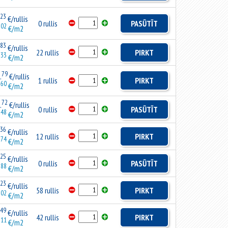
23
€/rullis
0 rullis
PASŪTĪT
02
.
€/m2
83
€/rullis
22 rullis
PIRKT
33
.
€/m2
79
.
€/rullis
1 rullis
PIRKT
60
.
€/m2
72
.
€/rullis
0 rullis
PASŪTĪT
48
.
€/m2
36
€/rullis
12 rullis
PIRKT
74
.
€/m2
25
€/rullis
0 rullis
PASŪTĪT
88
.
€/m2
23
€/rullis
58 rullis
PIRKT
02
.
€/m2
49
€/rullis
42 rullis
PIRKT
11
.
€/m2