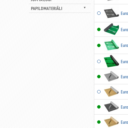
PAPILDMATERIĀLI
▼
Eur
Eur
Eur
Eur
Eur
Eur
Eur
Eur