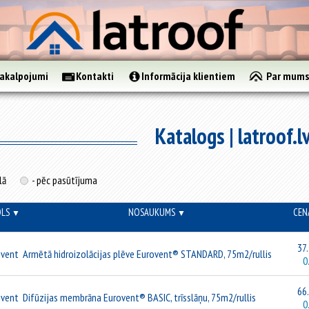
akalpojumi
Kontakti
Informācija klientiem
Par mum
Katalogs | latroof.l
lā
- pēc pasūtījuma
OLS
NOSAUKUMS
CEN
▼
▼
37.
ovent
Armētā hidroizolācijas plēve Eurovent® STANDARD, 75m2/rullis
0
66.
ovent
Difūzijas membrāna Eurovent® BASIC, trīsslāņu, 75m2/rullis
0