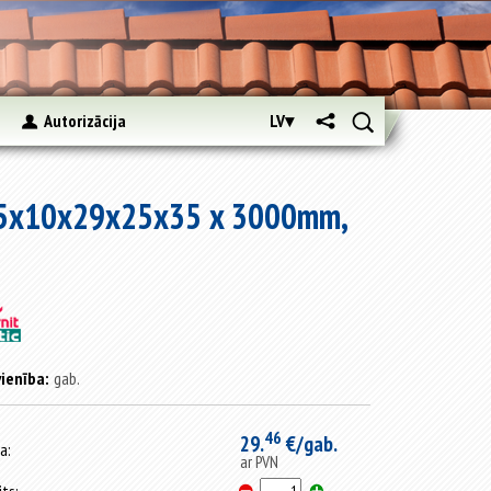
s
Autorizācija
LV▾
sks 35x10x29x25x35 x 3000mm,
ienība:
gab.
46
29.
€/gab.
a:
ar PVN