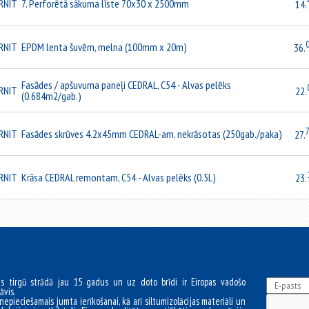
RNIT
7. Perforētā sākuma līste 70x30 x 2500mm
14.
RNIT
EPDM lenta šuvēm, melna (100mm x 20m)
36.
Fasādes / apšuvuma paneļi CEDRAL, C54 - Alvas pelēks
RNIT
22.
(0.684m2/gab.)
RNIT
Fasādes skrūves 4.2x45mm CEDRAL-am, nekrāsotas (250gab./paka)
27.
RNIT
Krāsa CEDRAL remontam, C54 - Alvas pelēks (0.5L)
23.
as tirgū strādā jau 15 gadus un uz doto brīdi ir Eiropas vadošo
āvis.
nepieciešamais jumta ierīkošanai, kā arī siltumizolācijas materiāli un