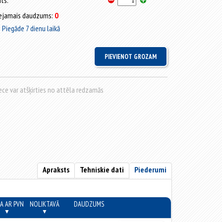
its:
ejamais daudzums:
0
Piegāde 7 dienu laikā
rece var atšķirties no attēla redzamās
Apraksts
Tehniskie dati
Piederumi
A AR PVN
NOLIKTAVĀ
DAUDZUMS
▼
▼