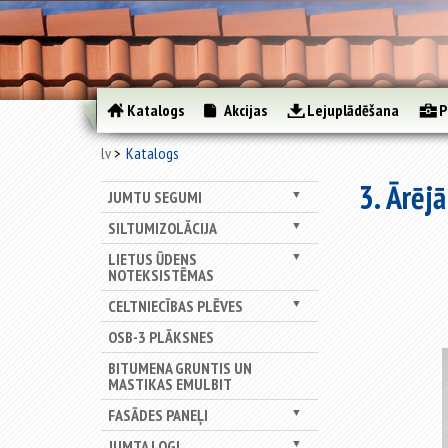
Katalogs
Akcijas
Lejuplādēšana
P
lv
Katalogs
3. Ārēj
JUMTU SEGUMI
▼
SILTUMIZOLĀCIJA
▼
LIETUS ŪDENS
▼
NOTEKSISTĒMAS
CELTNIECĪBAS PLĒVES
▼
OSB-3 PLĀKSNES
BITUMENA GRUNTIS UN
MASTIKAS EMULBIT
FASĀDES PANEĻI
▼
JUMTA LOGI
▼