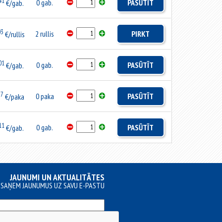
41
0 gab.
PASŪTĪT
€/gab.
03
2 rullis
PIRKT
€/rullis
01
0 gab.
PASŪTĪT
€/gab.
77
0 paka
PASŪTĪT
€/paka
11
0 gab.
PASŪTĪT
€/gab.
JAUNUMI UN AKTUALITĀTES
SAŅEM JAUNUMUS UZ SAVU E-PASTU