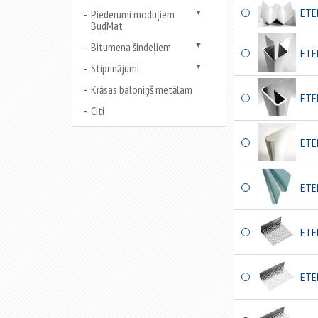
ETE
Piederumi moduļiem
▼
BudMat
Bitumena šindeļiem
▼
ETE
Stiprinājumi
▼
Krāsas baloniņš metālam
ETE
Citi
ETE
ETE
ETE
ETE