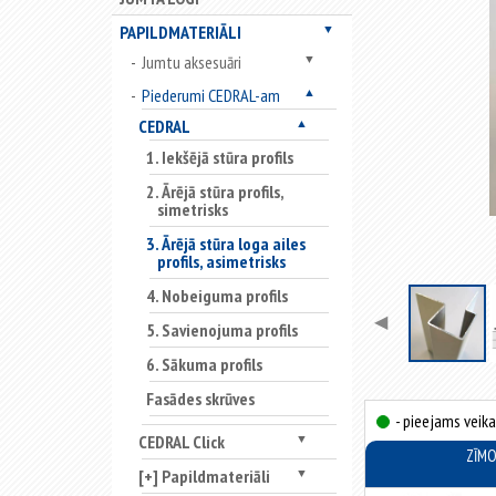
PAPILDMATERIĀLI
▼
Jumtu aksesuāri
▼
Piederumi CEDRAL-am
▲
CEDRAL
▲
1. Iekšējā stūra profils
2. Ārējā stūra profils,
simetrisks
3. Ārējā stūra loga ailes
profils, asimetrisks
4. Nobeiguma profils
◀
5. Savienojuma profils
6. Sākuma profils
Fasādes skrūves
- pieejams veika
CEDRAL Click
▼
ZĪM
[+] Papildmateriāli
▼