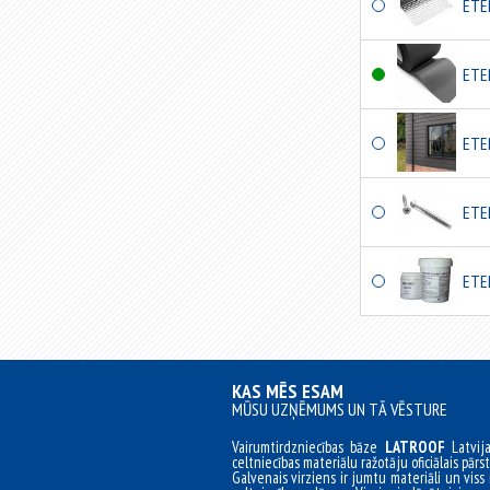
ETE
ETE
ETE
ETE
ETE
KAS MĒS ESAM
MŪSU UZŅĒMUMS UN TĀ VĒSTURE
Vairumtirdzniecības bāze
LATROOF
Latvij
celtniecības materiālu ražotāju oficiālais pārst
Galvenais virziens ir jumtu materiāli un viss 