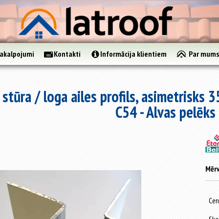
akalpojumi
Kontakti
Informācija klientiem
Par mum
ā stūra / loga ailes profils, asimetri
C54 - Alvas pelēks
Mērv
Cen