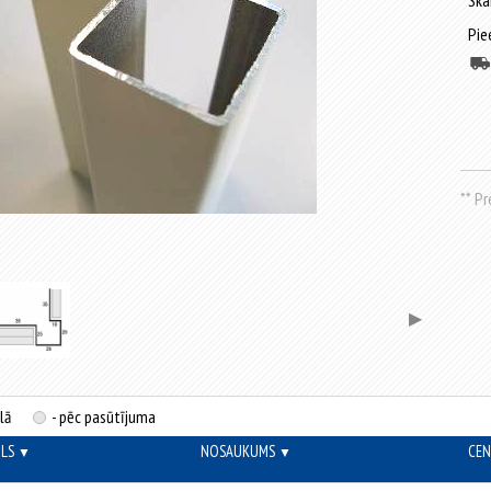
Ska
Pie
** P
▶
lā
- pēc pasūtījuma
OLS
NOSAUKUMS
CEN
▼
▼