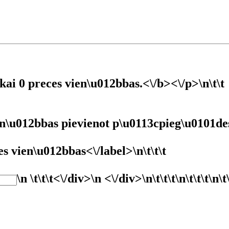
kai 0 preces vien\u012bbas.<\/b><\/p>\n\t\t
ien\u012bbas pievienot p\u0113cpieg\u0101
es vien\u012bbas<\/label>\n\t\t\t
\n \t\t\t<\/div>\n <\/div>\n\t\t\t
\n\t\t\t
\n\t\