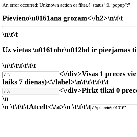
An error occurred: Unknown action or filter.{"status":0,"popup":"
Pievieno\u0161ana grozam<\/h2>\n\t\t
\n\t\t
Uz vietas \u0161obr\u012bd ir pieejamas ti
\n\t\t\t\t\t\t
<\/div>
Visas 1 preces v
laiks 7 dienas)<\/label>\n\t\t\t\t\t\t
<\/div>
Pirkt tikai 0 prec
\n
\n \t\t\t\t
Atcelt<\/a>\n \t\t\t\t