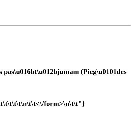
des pas\u016bt\u012bjumam (Pieg\u0101des
t\t\t\t\t
\n\t\t<\/form>\n\t\t"}