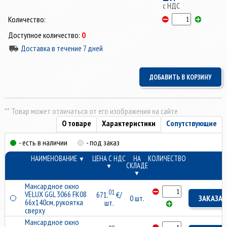
с НДС
Количество:
Доступное количество:
0
Доставка в течение 7 дней
** Товар может отличаться от его изображения на сайте
О товаре
Характеристики
Сопутствующие
- есть в наличии
- под заказ
НАИМЕНОВАНИЕ
ЦЕНА С НДС
НА
КОЛИЧЕСТВО
▼
СКЛАДЕ
▼
▼
Мансардное окно
01
VELUX GGL 3066 FK08
671.
€/
0 шт.
ЗАКАЗАТ
66x140см, рукоятка
шт.
сверху
Мансардное окно