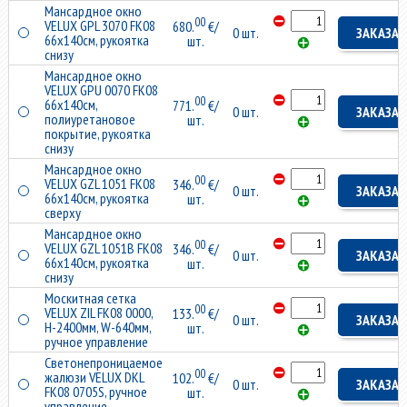
Мансардное окно
00
VELUX GPL 3070 FK08
680.
€/
0 шт.
ЗАКАЗАТ
66x140см, рукоятка
шт.
снизу
Мансардное окно
VELUX GPU 0070 FK08
00
66x140см,
771.
€/
0 шт.
ЗАКАЗАТ
полиуретановое
шт.
покрытие, рукоятка
снизу
Мансардное окно
00
VELUX GZL 1051 FK08
346.
€/
0 шт.
ЗАКАЗАТ
66x140см, рукоятка
шт.
сверху
Мансардное окно
00
VELUX GZL 1051B FK08
346.
€/
0 шт.
ЗАКАЗАТ
66x140см, рукоятка
шт.
снизу
Москитная сетка
00
VELUX ZIL FK08 0000,
133.
€/
0 шт.
ЗАКАЗАТ
H-2400мм, W-640мм,
шт.
ручное управление
Светонепроницаемое
00
жалюзи VELUX DKL
102.
€/
0 шт.
ЗАКАЗАТ
FK08 0705S, ручное
шт.
управление