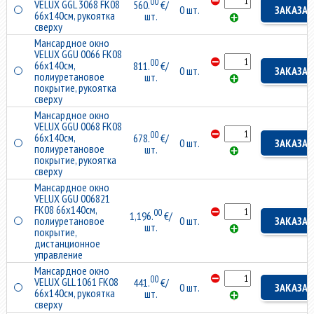
00
VELUX GGL 3068 FK08
560.
€/
0 шт.
ЗАКАЗАТ
66x140см, рукоятка
шт.
сверху
Мансардное окно
VELUX GGU 0066 FK08
00
66x140см,
811.
€/
0 шт.
ЗАКАЗАТ
полиуретановое
шт.
покрытие, рукоятка
сверху
Мансардное окно
VELUX GGU 0068 FK08
00
66x140см,
678.
€/
0 шт.
ЗАКАЗАТ
полиуретановое
шт.
покрытие, рукоятка
сверху
Мансардное окно
VELUX GGU 006821
FK08 66x140см,
00
1,196.
€/
полиуретановое
0 шт.
ЗАКАЗАТ
шт.
покрытие,
дистанционное
управление
Мансардное окно
00
VELUX GLL 1061 FK08
441.
€/
0 шт.
ЗАКАЗАТ
66x140см, рукоятка
шт.
сверху