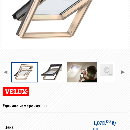
◀
▶
Единица измерения:
шт.
00
1,078.
€/
Цена:
шт.