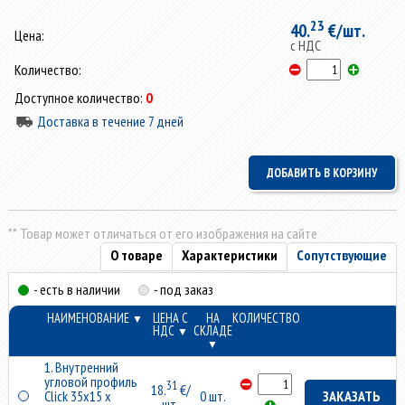
23
40.
€/шт.
Цена:
с НДС
Количество:
Доступное количество:
0
Доставка в течение 7 дней
** Товар может отличаться от его изображения на сайте
О товаре
Характеристики
Сопутствующие
- есть в наличии
- под заказ
НАИМЕНОВАНИЕ
ЦЕНА С
НА
КОЛИЧЕСТВО
▼
НДС
СКЛАДЕ
▼
▼
1. Внутренний
угловой профиль
31
18.
€/
Click 35x15 x
0 шт.
ЗАКАЗАТЬ
шт.