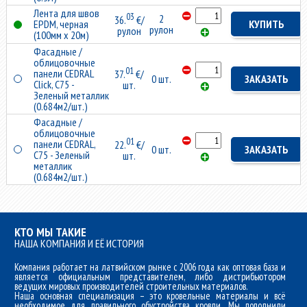
Лента для швов
03
2
36.
€/
EPDM, черная
КУПИТЬ
рулон
рулон
(100мм x 20м)
Фасадные /
облицовочные
01
панели CEDRAL
37.
€/
0 шт.
ЗАКАЗАТЬ
Click, C75 -
шт.
Зеленый металлик
(0.684м2/шт.)
Фасадные /
облицовочные
01
панели CEDRAL,
22.
€/
0 шт.
ЗАКАЗАТЬ
C75 - Зеленый
шт.
металлик
(0.684м2/шт.)
КТО МЫ ТАКИЕ
НАША КОМПАНИЯ И ЕЁ ИСТОРИЯ
Компания работает на латвийском рынке с 2006 года как оптовая база и
является официальным представителем, либо дистрибьютором
ведущих мировых производителей строительных материалов.
Наша основная специализация – это кровельные материалы и всё
необходимое для правильного обустройства кровли. Мы пополнили