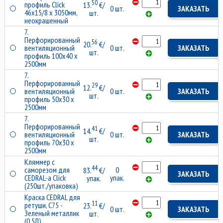
50
профиль Click
13.
€/
0 шт.
ЗАКАЗАТЬ
46x15/8 x 3050мм,
шт.
неокрашенный
7.
Перфорированный
56
20.
€/
вентиляционный
0 шт.
ЗАКАЗАТЬ
шт.
профиль 100x40 x
2500мм
7.
Перфорированный
29
12.
€/
вентиляционный
0 шт.
ЗАКАЗАТЬ
шт.
профиль 50x30 x
2500мм
7.
Перфорированный
41
14.
€/
вентиляционный
0 шт.
ЗАКАЗАТЬ
шт.
профиль 70x30 x
2500мм
Кляммер с
44
саморезом для
0
83.
€/
ЗАКАЗАТЬ
CEDRAL-а Click
упак.
упак.
(250шт./упаковка)
Краска CEDRAL для
11
ретуши, C75 -
23.
€/
0 шт.
ЗАКАЗАТЬ
Зеленый металлик
шт.
(0.5Л)