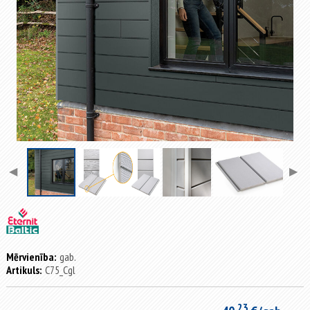
◀
▶
Mērvienība:
gab.
Artikuls:
C75_Cgl
23