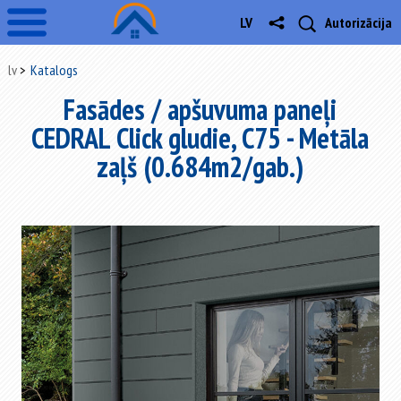
LV
Autorizācija
lv
Katalogs
Fasādes / apšuvuma paneļi
CEDRAL Click gludie, C75 - Metāla
zaļš (0.684m2/gab.)