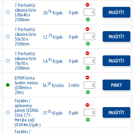
7. Perforētā
sākuma līste
56
0 gab.
PASŪTĪT
20.
€/gab.
100x40 x
2500mm
7. Perforētā
sākuma līste
29
0 gab.
PASŪTĪT
12.
€/gab.
50x30 x
2500mm
7. Perforētā
sākuma līste
41
0 gab.
PASŪTĪT
14.
€/gab.
70x30 x
2500mm
EPDM lenta
šuvēm, melna
03
2 rullis
PIRKT
36.
€/rullis
(100mm x
20m)
Fasādes /
apšuvuma
paneļi CEDRAL
01
0 gab.
PASŪTĪT
37.
€/gab.
Click, C75 -
Metāla zaļš
(0.684m2/gab.)
Fasādes /