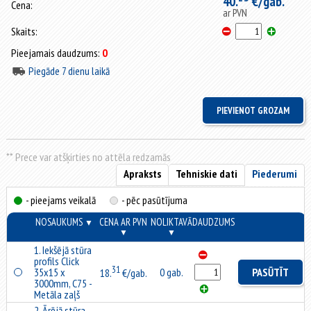
40.
€/gab.
Cena:
ar PVN
Skaits:
Pieejamais daudzums:
0
Piegāde 7 dienu laikā
** Prece var atšķirties no attēla redzamās
Apraksts
Tehniskie dati
Piederumi
- pieejams veikalā
- pēc pasūtījuma
NOSAUKUMS
CENA AR PVN
NOLIKTAVĀ
DAUDZUMS
▼
▼
▼
1. Iekšējā stūra
profils Click
31
35x15 x
0 gab.
PASŪTĪT
18.
€/gab.
3000mm, C75 -
Metāla zaļš
2. Ārējā stūra