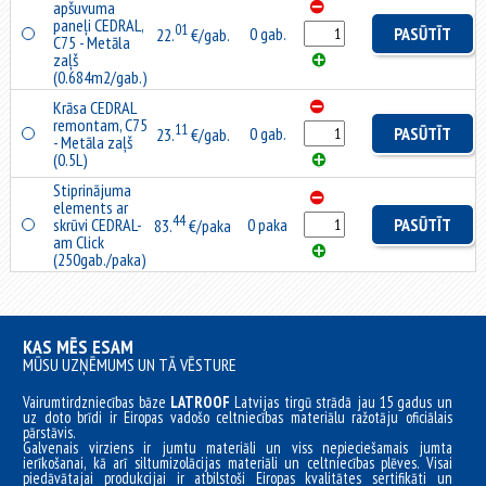
apšuvuma
paneļi CEDRAL,
01
0 gab.
PASŪTĪT
22.
€/gab.
C75 - Metāla
zaļš
(0.684m2/gab.)
Krāsa CEDRAL
remontam, C75
11
0 gab.
PASŪTĪT
23.
€/gab.
- Metāla zaļš
(0.5L)
Stiprinājuma
elements ar
44
skrūvi CEDRAL-
0 paka
PASŪTĪT
83.
€/paka
am Click
(250gab./paka)
KAS MĒS ESAM
MŪSU UZŅĒMUMS UN TĀ VĒSTURE
Vairumtirdzniecības bāze
LATROOF
Latvijas tirgū strādā jau 15 gadus un
uz doto brīdi ir Eiropas vadošo celtniecības materiālu ražotāju oficiālais
pārstāvis.
Galvenais virziens ir jumtu materiāli un viss nepieciešamais jumta
ierīkošanai, kā arī siltumizolācijas materiāli un celtniecības plēves. Visai
piedāvātajai produkcijai ir atbilstoši Eiropas kvalitātes sertifikāti un