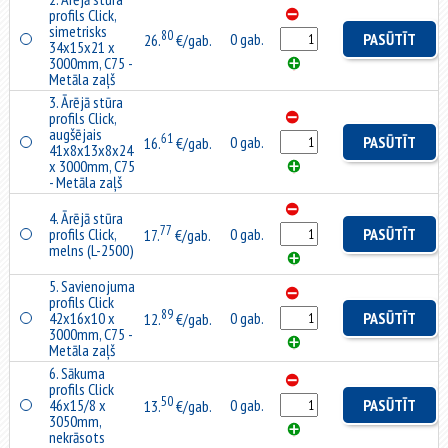
profils Click,
simetrisks
80
0 gab.
PASŪTĪT
26.
€/gab.
34x15x21 x
3000mm, C75 -
Metāla zaļš
3. Ārējā stūra
profils Click,
augšējais
61
0 gab.
PASŪTĪT
16.
€/gab.
41x8x13x8x24
x 3000mm, C75
- Metāla zaļš
4. Ārējā stūra
77
profils Click,
0 gab.
PASŪTĪT
17.
€/gab.
melns (L-2500)
5. Savienojuma
profils Click
89
42x16x10 x
0 gab.
PASŪTĪT
12.
€/gab.
3000mm, C75 -
Metāla zaļš
6. Sākuma
profils Click
50
46x15/8 x
0 gab.
PASŪTĪT
13.
€/gab.
3050mm,
nekrāsots