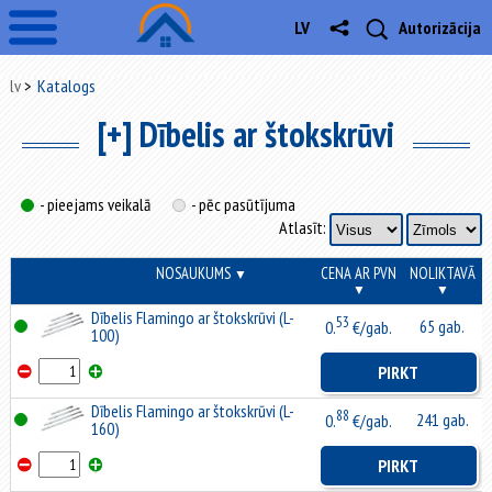
LV
Autorizācija
lv
Katalogs
[+] Dībelis ar štokskrūvi
- pieejams veikalā
- pēc pasūtījuma
Atlasīt:
NOSAUKUMS
CENA AR PVN
NOLIKTAVĀ
▼
▼
▼
Dībelis Flamingo ar štokskrūvi (L-
53
65 gab.
0.
€/gab.
100)
PIRKT
Dībelis Flamingo ar štokskrūvi (L-
88
241 gab.
0.
€/gab.
160)
PIRKT