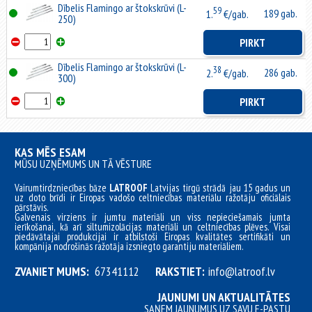
Dībelis Flamingo ar štokskrūvi (L-
59
189 gab.
1.
€/gab.
250)
PIRKT
Dībelis Flamingo ar štokskrūvi (L-
38
286 gab.
2.
€/gab.
300)
PIRKT
KAS MĒS ESAM
MŪSU UZŅĒMUMS UN TĀ VĒSTURE
Vairumtirdzniecības bāze
LATROOF
Latvijas tirgū strādā jau 15 gadus un
uz doto brīdi ir Eiropas vadošo celtniecības materiālu ražotāju oficiālais
pārstāvis.
Galvenais virziens ir jumtu materiāli un viss nepieciešamais jumta
ierīkošanai, kā arī siltumizolācijas materiāli un celtniecības plēves. Visai
piedāvātajai produkcijai ir atbilstoši Eiropas kvalitātes sertifikāti un
kompānija nodrošinās ražotāja izsniegto garantiju materiāliem.
ZVANIET MUMS:
67341112
RAKSTIET:
info@latroof.lv
JAUNUMI UN AKTUALITĀTES
SAŅEM JAUNUMUS UZ SAVU E-PASTU