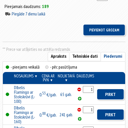
Pieejamais daudzums:
189
Piegāde 7 dienu laikā
** Prece var atšķirties no attēla redzamās
Apraksts
Tehniskie dati
Piederumi
- pieejams veikalā
- pēc pasūtījuma
NOSAUKUMS
CENA AR
NOLIKTAVĀ
DAUDZUMS
▼
PVN
▼
▼
Dībelis
Flamingo ar
53
65 gab.
PIRKT
0.
€/gab.
štokskrūvi (L-
100)
Dībelis
Flamingo ar
88
241 gab.
PIRKT
0.
€/gab.
štokskrūvi (L-
160)