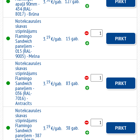
30
127 gab.
PIRKT
3.
€/gab.
apaļā 90mm -
434 (RAL-
8017) - Brūna
Notekcaurules
skavas
stiprinājums
Flamingo
19
15 gab.
PIRKT
3.
€/gab.
Sandwich
paneļiem -
015 (RAL-
9005) - Melna
Notekcaurules
skavas
stiprinājums
Flamingo
19
Sandwich
83 gab.
PIRKT
3.
€/gab.
paneļiem -
036 (RAL-
7016) -
Antracīts
Notekcaurules
skavas
stiprinājums
Flamingo
19
38 gab.
PIRKT
3.
€/gab.
Sandwich
paneļiem - 387