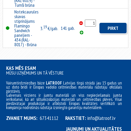
(RAL-8019) -
Tumši brūna
Notekcaurules
skavas
stiprinājums
Flamingo
19
141 gab.
PIRKT
3.
€/gab.
Sandwich
paneļiem -
434 (RAL-
8017) - Brūna
KAS MĒS ESAM
MŪSU UZŅĒMUMS UN TĀ VĒSTURE
Vairumtirdzniecības bāze
LATROOF
Latvijas tirgū strādā jau 15 gadus un
uz doto brīdi ir Eiropas vadošo celtniecības materiālu ražotāju oficiālais
pārstāvis.
Galvenais virziens ir jumtu materiāli un viss nepieciešamais jumta
ierīkošanai, kā arī siltumizolācijas materiāli un celtniecības plēves. Visai
piedāvātajai produkcijai ir atbilstoši Eiropas kvalitātes sertifikāti un
kompānija nodrošinās ražotāja izsniegto garantiju materiāliem.
ZVANIET MUMS:
67341112
RAKSTIET:
info@latroof.lv
JAUNUMI UN AKTUALITĀTES