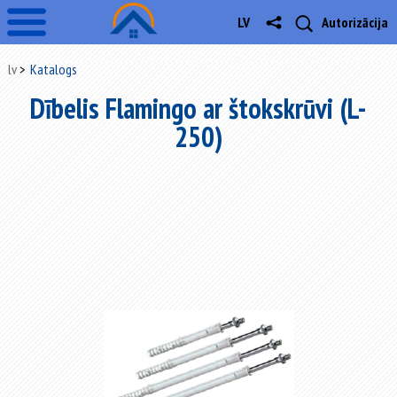
LV
Autorizācija
lv
Katalogs
Dībelis Flamingo ar štokskrūvi (L-
250)