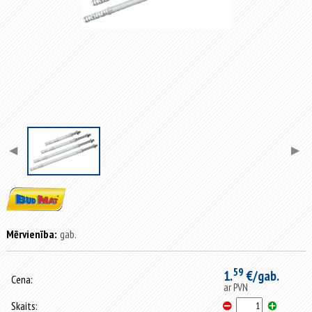
◀
▶
Mērvienība:
gab.
59
1.
€/gab.
Cena:
ar PVN
Skaits: