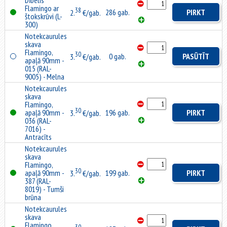
Dībelis
Flamingo ar
38
286 gab.
PIRKT
2.
€/gab.
štokskrūvi (L-
300)
Notekcaurules
skava
Flamingo,
30
0 gab.
PASŪTĪT
3.
€/gab.
apaļā 90mm -
015 (RAL-
9005) - Melna
Notekcaurules
skava
Flamingo,
30
apaļā 90mm -
196 gab.
PIRKT
3.
€/gab.
036 (RAL-
7016) -
Antracīts
Notekcaurules
skava
Flamingo,
30
apaļā 90mm -
199 gab.
PIRKT
3.
€/gab.
387 (RAL-
8019) - Tumši
brūna
Notekcaurules
skava
Flamingo,