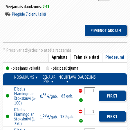
Pieejamais daudzums:
241
Piegāde 7 dienu laikā
** Prece var atšķirties no attēla redzamās
Apraksts
Tehniskie dati
Piederumi
- pieejams veikalā
- pēc pasūtījuma
NOSAUKUMS
CENA AR
NOLIKTAVĀ
DAUDZUMS
▼
PVN
▼
▼
Dībelis
Flamingo ar
53
65 gab.
PIRKT
0.
€/gab.
štokskrūvi (L-
100)
Dībelis
Flamingo ar
59
189 gab.
PIRKT
1.
€/gab.
štokskrūvi (L-
250)