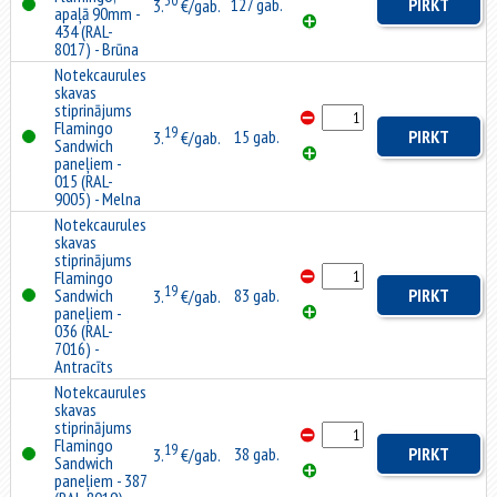
30
127 gab.
PIRKT
3.
€/gab.
apaļā 90mm -
434 (RAL-
8017) - Brūna
Notekcaurules
skavas
stiprinājums
Flamingo
19
15 gab.
PIRKT
3.
€/gab.
Sandwich
paneļiem -
015 (RAL-
9005) - Melna
Notekcaurules
skavas
stiprinājums
Flamingo
19
Sandwich
83 gab.
PIRKT
3.
€/gab.
paneļiem -
036 (RAL-
7016) -
Antracīts
Notekcaurules
skavas
stiprinājums
Flamingo
19
38 gab.
PIRKT
3.
€/gab.
Sandwich
paneļiem - 387