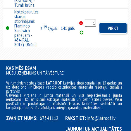
(RAL-8019) -
Tumši brūna
Notekcaurules
skavas
stiprinājums
Flamingo
19
141 gab.
PIRKT
3.
€/gab.
Sandwich
paneļiem -
434 (RAL-
8017) - Brūna
KAS MĒS ESAM
MŪSU UZŅĒMUMS UN TĀ VĒSTURE
Vairumtirdzniecības bāze
LATROOF
Latvijas tirgū strādā jau 15 gadus un
uz doto brīdi ir Eiropas vadošo celtniecības materiālu ražotāju oficiālais
pārstāvis.
Galvenais virziens ir jumtu materiāli un viss nepieciešamais jumta
ierīkošanai, kā arī siltumizolācijas materiāli un celtniecības plēves. Visai
piedāvātajai produkcijai ir atbilstoši Eiropas kvalitātes sertifikāti un
kompānija nodrošinās ražotāja izsniegto garantiju materiāliem.
ZVANIET MUMS:
67341112
RAKSTIET:
info@latroof.lv
JAUNUMI UN AKTUALITĀTES