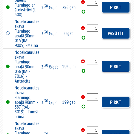
Dībelis
Flamingo ar
38
286 gab.
PIRKT
2.
€/gab.
štokskrūvi (L-
300)
Notekcaurules
skava
Flamingo,
30
0 gab.
PASŪTĪT
3.
€/gab.
apaļā 90mm -
015 (RAL-
9005) - Melna
Notekcaurules
skava
Flamingo,
30
apaļā 90mm -
196 gab.
PIRKT
3.
€/gab.
036 (RAL-
7016) -
Antracīts
Notekcaurules
skava
Flamingo,
30
apaļā 90mm -
199 gab.
PIRKT
3.
€/gab.
387 (RAL-
8019) - Tumši
brūna
Notekcaurules
skava
Flamingo,