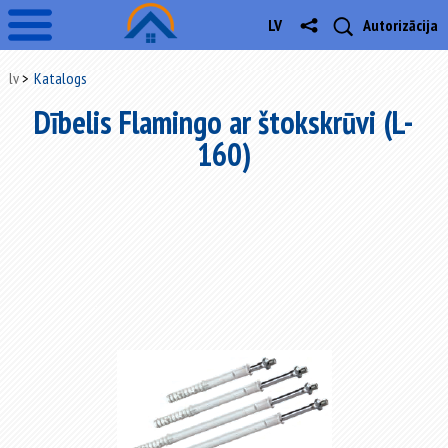
LV
Autorizācija
lv
Katalogs
Dībelis Flamingo ar štokskrūvi (L-
160)