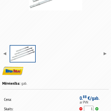
◀
▶
Mērvienība:
gab.
88
0.
€/gab.
Cena:
ar PVN
Skaits: