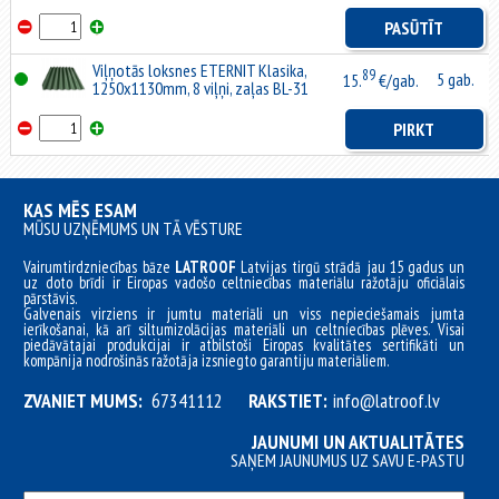
PASŪTĪT
Viļņotās loksnes ETERNIT Klasika,
89
5 gab.
15.
€/gab.
1250x1130mm, 8 viļņi, zaļas BL-31
PIRKT
KAS MĒS ESAM
MŪSU UZŅĒMUMS UN TĀ VĒSTURE
Vairumtirdzniecības bāze
LATROOF
Latvijas tirgū strādā jau 15 gadus un
uz doto brīdi ir Eiropas vadošo celtniecības materiālu ražotāju oficiālais
pārstāvis.
Galvenais virziens ir jumtu materiāli un viss nepieciešamais jumta
ierīkošanai, kā arī siltumizolācijas materiāli un celtniecības plēves. Visai
piedāvātajai produkcijai ir atbilstoši Eiropas kvalitātes sertifikāti un
kompānija nodrošinās ražotāja izsniegto garantiju materiāliem.
ZVANIET MUMS:
67341112
RAKSTIET:
info@latroof.lv
JAUNUMI UN AKTUALITĀTES
SAŅEM JAUNUMUS UZ SAVU E-PASTU