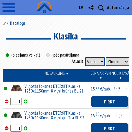
LV
Autorizācija
lv
Katalogs
Klasika
- pieejams veikalā
- pēc pasūtījuma
Atlasīt:
NOSAUKUMS
CENA AR PVN
NOLIKTAVĀ
▼
▼
▼
Viļņotās loksnes ETERNIT Klasika,
89
349 gab.
15.
€/gab.
1250x1130mm, 8 viļņi, brūnas BL-21
PIRKT
Viļņotās loksnes ETERNIT Klasika,
89
6 gab.
15.
€/gab.
1250x1130mm, 8 viļņi, grafīta BL-92
PIRKT