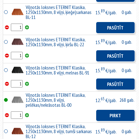
Viļņotās loksnes ETERNIT Klasika,
89
1250x1130mm, 8 viļņi, ķieģeļsarkanas
0 gab.
15.
€/gab.
BL-11
PASŪTĪT
Viļņotās loksnes ETERNIT Klasika,
89
0 gab.
15.
€/gab.
1250x1130mm, 8 viļņi, ķiršu BL-22
PASŪTĪT
Viļņotās loksnes ETERNIT Klasika,
89
0 gab.
15.
€/gab.
1250x1130mm, 8 viļņi, melnas BL-91
PASŪTĪT
Viļņotās loksnes ETERNIT Klasika,
65
1250x1130mm, 8 viļņi,
268 gab.
12.
€/gab.
pelēkas/nekrāsotas BL-00
PIRKT
Viļņotās loksnes ETERNIT Klasika,
89
1250x1130mm, 8 viļņi, tumši sarkanas
0 gab.
15.
€/gab.
BL-12