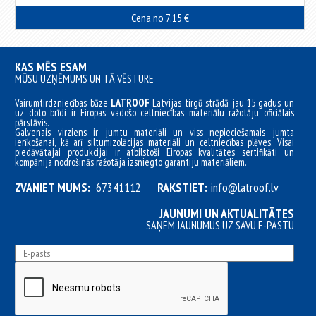
Cena no 7.15 €
KAS MĒS ESAM
MŪSU UZŅĒMUMS UN TĀ VĒSTURE
Vairumtirdzniecības bāze
LATROOF
Latvijas tirgū strādā jau 15 gadus un
uz doto brīdi ir Eiropas vadošo celtniecības materiālu ražotāju oficiālais
pārstāvis.
Galvenais virziens ir jumtu materiāli un viss nepieciešamais jumta
ierīkošanai, kā arī siltumizolācijas materiāli un celtniecības plēves. Visai
piedāvātajai produkcijai ir atbilstoši Eiropas kvalitātes sertifikāti un
kompānija nodrošinās ražotāja izsniegto garantiju materiāliem.
ZVANIET MUMS:
67341112
RAKSTIET:
info@latroof.lv
JAUNUMI UN AKTUALITĀTES
SAŅEM JAUNUMUS UZ SAVU E-PASTU