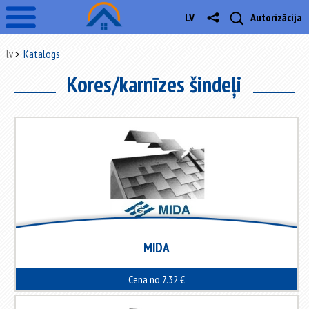
LV
Autorizācija
lv
Katalogs
Kores/karnīzes šindeļi
MIDA
Cena no 7.32 €