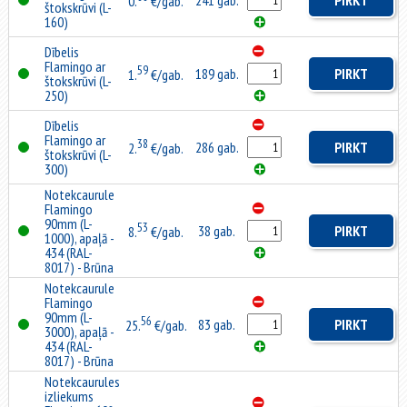
241 gab.
PIRKT
0.
€/gab.
štokskrūvi (L-
160)
Dībelis
Flamingo ar
59
189 gab.
PIRKT
1.
€/gab.
štokskrūvi (L-
250)
Dībelis
Flamingo ar
38
286 gab.
PIRKT
2.
€/gab.
štokskrūvi (L-
300)
Notekcaurule
Flamingo
90mm (L-
53
38 gab.
PIRKT
8.
€/gab.
1000), apaļā -
434 (RAL-
8017) - Brūna
Notekcaurule
Flamingo
90mm (L-
56
83 gab.
PIRKT
25.
€/gab.
3000), apaļā -
434 (RAL-
8017) - Brūna
Notekcaurules
izliekums