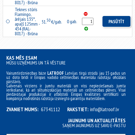
8017) - Brūna
Teknes stūris
Flamingo,
ārējais 135°,
50
0 gab.
PASŪTĪT
51.
€/gab.
apaļš 125mm -
434 (RAL-
8017) - Brūna
KAS MĒS ESAM
MŪSU UZŅĒMUMS UN TĀ VĒSTURE
Vairumtirdzniecības bāze
LATROOF
Latvijas tirgū strādā jau 15 gadus un
uz doto brīdi ir Eiropas vadošo celtniecības materiālu ražotāju oficiālais
pārstāvis.
Galvenais virziens ir jumtu materiāli un viss nepieciešamais jumta
ierīkošanai, kā arī siltumizolācijas materiāli un celtniecības plēves. Visai
piedāvātajai produkcijai ir atbilstoši Eiropas kvalitātes sertifikāti un
kompānija nodrošinās ražotāja izsniegto garantiju materiāliem.
ZVANIET MUMS:
67341112
RAKSTIET:
info@latroof.lv
JAUNUMI UN AKTUALITĀTES
SAŅEM JAUNUMUS UZ SAVU E-PASTU