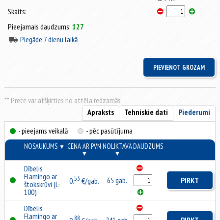
Skaits:
Pieejamais daudzums:
127
Piegāde 7 dienu laikā
** Prece var atšķirties no attēla redzamās
Apraksts
Tehniskie dati
Piederumi
- pieejams veikalā
- pēc pasūtījuma
NOSAUKUMS
CENA AR PVN
NOLIKTAVĀ
DAUDZUMS
▼
▼
▼
Dībelis
Flamingo ar
53
65 gab.
PIRKT
0.
€/gab.
štokskrūvi (L-
100)
Dībelis
Flamingo ar
88