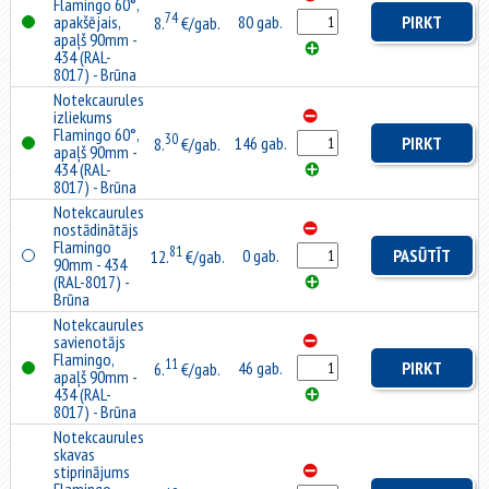
Flamingo 60°,
74
apakšējais,
80 gab.
PIRKT
8.
€/gab.
apaļš 90mm -
434 (RAL-
8017) - Brūna
Notekcaurules
izliekums
Flamingo 60°,
30
146 gab.
PIRKT
8.
€/gab.
apaļš 90mm -
434 (RAL-
8017) - Brūna
Notekcaurules
nostādinātājs
Flamingo
81
0 gab.
PASŪTĪT
12.
€/gab.
90mm - 434
(RAL-8017) -
Brūna
Notekcaurules
savienotājs
Flamingo,
11
46 gab.
PIRKT
6.
€/gab.
apaļš 90mm -
434 (RAL-
8017) - Brūna
Notekcaurules
skavas
stiprinājums