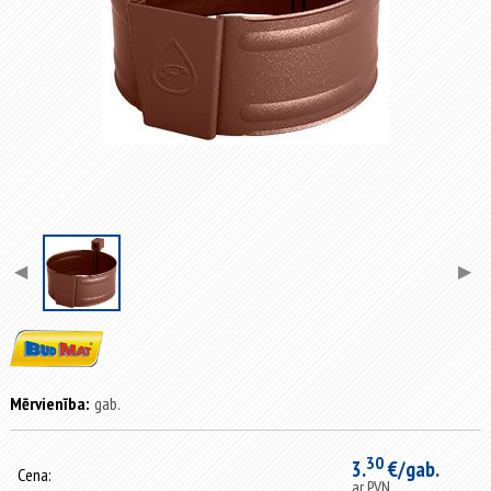
◀
▶
Mērvienība:
gab.
30
3.
€/gab.
Cena:
ar PVN