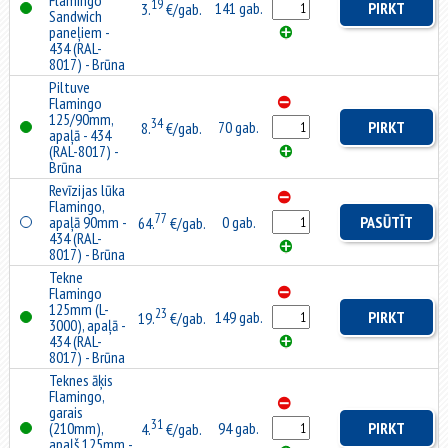
Flamingo
19
141 gab.
PIRKT
3.
€/gab.
Sandwich
paneļiem -
434 (RAL-
8017) - Brūna
Piltuve
Flamingo
125/90mm,
34
70 gab.
PIRKT
8.
€/gab.
apaļā - 434
(RAL-8017) -
Brūna
Revīzijas lūka
Flamingo,
77
apaļā 90mm -
0 gab.
PASŪTĪT
64.
€/gab.
434 (RAL-
8017) - Brūna
Tekne
Flamingo
125mm (L-
23
149 gab.
PIRKT
19.
€/gab.
3000), apaļā -
434 (RAL-
8017) - Brūna
Teknes āķis
Flamingo,
garais
31
(210mm),
94 gab.
PIRKT
4.
€/gab.
apaļš 125mm -