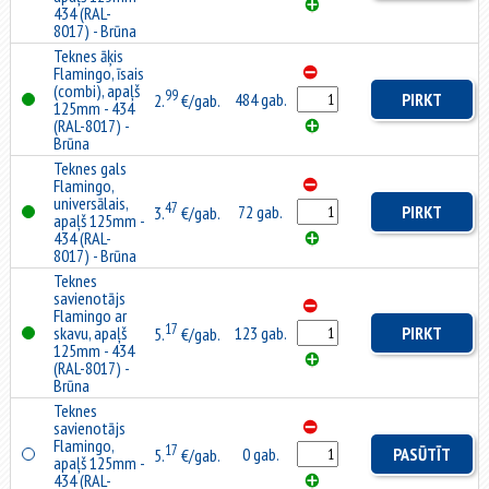
434 (RAL-
8017) - Brūna
Teknes āķis
Flamingo, īsais
(combi), apaļš
99
484 gab.
PIRKT
2.
€/gab.
125mm - 434
(RAL-8017) -
Brūna
Teknes gals
Flamingo,
universālais,
47
72 gab.
PIRKT
3.
€/gab.
apaļš 125mm -
434 (RAL-
8017) - Brūna
Teknes
savienotājs
Flamingo ar
17
skavu, apaļš
123 gab.
PIRKT
5.
€/gab.
125mm - 434
(RAL-8017) -
Brūna
Teknes
savienotājs
Flamingo,
17
0 gab.
PASŪTĪT
5.
€/gab.
apaļš 125mm -
434 (RAL-