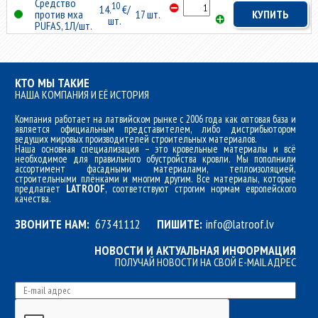
Средство
10
14.
€/
против мха
17 шт.
КУПИТЬ
шт.
PUFAS, 1Л/шт.
КТО МЫ ТАКИЕ
НАША КОМПАНИЯ И ЕЁ ИСТОРИЯ
Компания работает на латвийском рынке с 2006 года как оптовая база и
является официальным представителем, либо дистрибьютором
ведущих мировых производителей строительных материалов.
Наша основная специализация – это кровельные материалы и всё
необходимое для правильного обустройства кровли. Мы пополнили
ассортимент фасадными материалами, теплоизоляцией,
строительными плёнками и многим другим. Все материалы, которые
предлагает
LATROOF
, соответствуют строгим нормам европейского
качества.
ЗВОНИТЕ НАМ:
67341112
ПИШИТЕ:
info@latroof.lv
НОВОСТИ И АКТУАЛЬНАЯ ИНФОРМАЦИЯ
ПОЛУЧАЙ НОВОСТИ НА СВОЙ E-MAIL АДРЕС