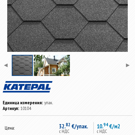
◀
▶
Единица измерения:
упак.
Артикул:
10104
82
94
32.
€/упак.
10.
€/м2
Цена:
с НДС
с НДС