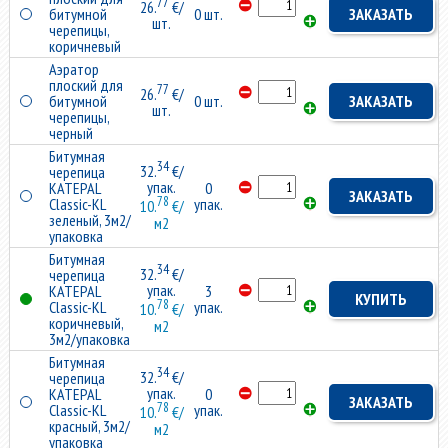
77
26.
€/
битумной
0 шт.
ЗАКАЗАТЬ
шт.
черепицы,
коричневый
Аэратор
плоский для
77
26.
€/
битумной
0 шт.
ЗАКАЗАТЬ
шт.
черепицы,
черный
Битумная
34
32.
€/
черепица
упак.
KATEPAL
0
ЗАКАЗАТЬ
78
Classic-KL
упак.
10.
€/
зеленый, 3м2/
м2
упаковка
Битумная
34
32.
€/
черепица
упак.
KATEPAL
3
КУПИТЬ
78
Classic-KL
упак.
10.
€/
коричневый,
м2
3м2/упаковка
Битумная
34
32.
€/
черепица
упак.
KATEPAL
0
ЗАКАЗАТЬ
78
Classic-KL
упак.
10.
€/
красный, 3м2/
м2
упаковка