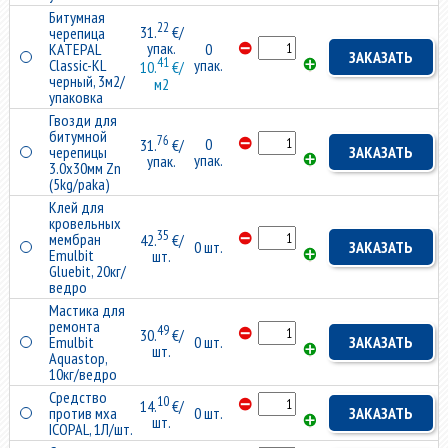
Битумная
22
31.
€/
черепица
упак.
KATEPAL
0
ЗАКАЗАТЬ
41
Classic-KL
упак.
10.
€/
черный, 3м2/
м2
упаковка
Гвозди для
битумной
76
0
31.
€/
черепицы
ЗАКАЗАТЬ
упак.
упак.
3.0x30мм Zn
(5kg/paka)
Клей для
кровельных
35
мембран
42.
€/
0 шт.
ЗАКАЗАТЬ
Emulbit
шт.
Gluebit, 20кг/
ведро
Мастика для
ремонта
49
30.
€/
Emulbit
0 шт.
ЗАКАЗАТЬ
шт.
Aquastop,
10кг/ведро
Средство
10
14.
€/
против мха
0 шт.
ЗАКАЗАТЬ
шт.
ICOPAL, 1Л/шт.