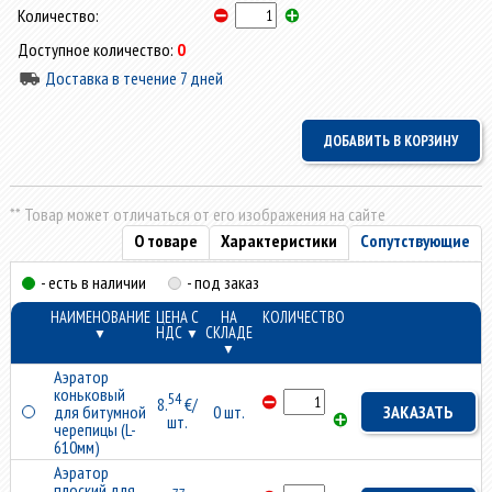
Количество:
Доступное количество:
0
Доставка в течение 7 дней
** Товар может отличаться от его изображения на сайте
О товаре
Характеристики
Сопутствующие
- есть в наличии
- под заказ
НАИМЕНОВАНИЕ
ЦЕНА С
НА
КОЛИЧЕСТВО
НДС
СКЛАДЕ
▼
▼
▼
Аэратор
коньковый
54
8.
€/
для битумной
0 шт.
ЗАКАЗАТЬ
шт.
черепицы (L-
610мм)
Аэратор
плоский для