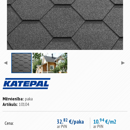
◀
▶
Mērvienība:
paka
Artikuls:
10104
82
94
32.
€/paka
10.
€/m2
Cena:
ar PVN
ar PVN