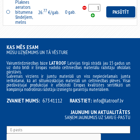
Plaknes
aerators
77
bitumena
0 gab.
PASŪTĪT
26.
€/gab.
šindeļiem,
melns
KAS MĒS ESAM
MŪSU UZŅĒMUMS UN TĀ VĒSTURE
Vairumtirdzniecības bāze
LATROOF
Latvijas tirgū strādā jau 15 gadus un
uz doto brīdi ir Eiropas vadošo celtniecības materiālu ražotāju oficiālais
pārstāvis.
Galvenais virziens ir jumtu materiāli un viss nepieciešamais jumta
ierīkošanai, kā arī siltumizolācijas materiāli un celtniecības plēves. Visai
piedāvātajai produkcijai ir atbilstoši Eiropas kvalitātes sertifikāti un
kompānija nodrošinās ražotāja izsniegto garantiju materiāliem.
ZVANIET MUMS:
67341112
RAKSTIET:
info@latroof.lv
JAUNUMI UN AKTUALITĀTES
SAŅEM JAUNUMUS UZ SAVU E-PASTU