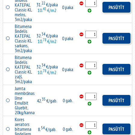
šindelis
22
31.
€/paka
KATEPAL
0 paka
PASŪTĪT
41
Classic-KL
10.
€/m2
melns,
3m2/paka
Bitumena
šindelis
34
32.
€/paka
KATEPAL
0 paka
PASŪTĪT
78
Classic-KL
10.
€/m2
sarkans,
3m2/paka
Bitumena
šindelis
34
32.
€/paka
KATEPAL
0 paka
PASŪTĪT
78
Classic-KL
10.
€/m2
zaļš,
3m2/paka
Jumta
membrānas
līme
35
0 gab.
PASŪTĪT
42.
€/gab.
Emulbit
Gluebit,
20kg/kanna
Kores
aerators
54
bitumena
0 gab.
PASŪTĪT
8.
€/gab.
šindeļiem