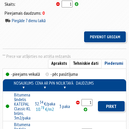
Skaits:
Pieejamais daudzums:
0
Piegāde 7 dienu laikā
** Prece var atšķirties no attēla redzamās
Apraksts
Tehniskie dati
Piederumi
- pieejams veikalā
- pēc pasūtījuma
NOSAUKUMS
CENA AR PVN
NOLIKTAVĀ
DAUDZUMS
▼
▼
▼
Bitumena
šindelis
34
32.
€/paka
KATEPAL
3 paka
PIRKT
78
Classic-KL
10.
€/m2
brūns,
3m2/paka
Bitumena