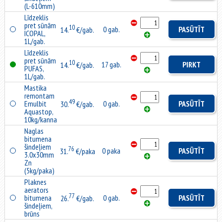
(L-610mm)
Līdzeklis
pret sūnām
10
0 gab.
PASŪTĪT
14.
€/gab.
ICOPAL,
1L/gab.
Līdzeklis
pret sūnām
10
17 gab.
PIRKT
14.
€/gab.
PUFAS,
1L/gab.
Mastika
remontam
49
Emulbit
0 gab.
PASŪTĪT
30.
€/gab.
Aquastop,
10kg/kanna
Naglas
bitumena
šindeļiem
76
0 paka
PASŪTĪT
31.
€/paka
3.0x30mm
Zn
(5kg/paka)
Plaknes
aerators
77
bitumena
0 gab.
PASŪTĪT
26.
€/gab.
šindeļiem,
brūns