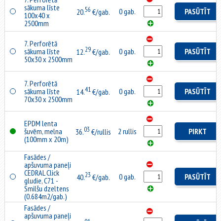
sākuma līste
56
0 gab.
PASŪTĪT
20.
€/gab.
100x40 x
2500mm
7. Perforētā
29
sākuma līste
0 gab.
PASŪTĪT
12.
€/gab.
50x30 x 2500mm
7. Perforētā
41
sākuma līste
0 gab.
PASŪTĪT
14.
€/gab.
70x30 x 2500mm
EPDM lenta
03
šuvēm, melna
2 rullis
PIRKT
36.
€/rullis
(100mm x 20m)
Fasādes /
apšuvuma paneļi
CEDRAL Click
23
0 gab.
PASŪTĪT
40.
€/gab.
gludie, C71 -
Smilšu dzeltens
(0.684m2/gab.)
Fasādes /
apšuvuma paneļi