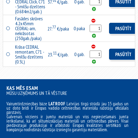
01
CEDRAL Click, C71
0 gab.
PASŪTĪT
37.
€/gab.
- Smilšu dzeltens
(0.684m2/gab.)
Fasādes skrūves
4.2x45mm
77
CEDRAL-am,
0 paka
PASŪTĪT
27.
€/paka
nekrāsotas
(250gab./paka)
Krāsa CEDRAL
remontam, C71 -
11
0 gab.
PASŪTĪT
23.
€/gab.
Smilšu dzeltens
(0.5L)
KAS MĒS ESAM
MŪSU UZŅĒMUMS UN TĀ VĒSTURE
Vairumtirdzniecības bāze
LATROOF
Latvijas tirgū strādā jau 15 gadus un
uz doto brīdi ir Eiropas vadošo celtniecības materiālu ražotāju oficiālais
pārstāvis.
Galvenais virziens ir jumtu materiāli un viss nepieciešamais jumta
ierīkošanai, kā arī siltumizolācijas materiāli un celtniecības plēves. Visai
piedāvātajai produkcijai ir atbilstoši Eiropas kvalitātes sertifikāti un
kompānija nodrošinās ražotāja izsniegto garantiju materiāliem.