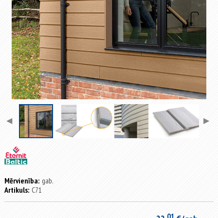
◀
▶
Mērvienība:
gab.
Artikuls:
C71
01