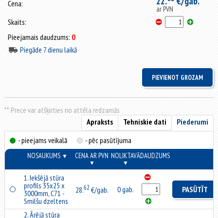
22.
€/gab.
Cena:
ar PVN
Skaits:
Pieejamais daudzums:
0
Piegāde 7 dienu laikā
** Prece var atšķirties no attēla redzamās
Apraksts
Tehniskie dati
Piederumi
- pieejams veikalā
- pēc pasūtījuma
NOSAUKUMS
CENA AR PVN
NOLIKTAVĀ
DAUDZUMS
▼
▼
▼
1. Iekšējā stūra
profils 35x25 x
62
0 gab.
PASŪTĪT
28.
€/gab.
3000mm, C71 -
Smilšu dzeltens
2. Ārējā stūra