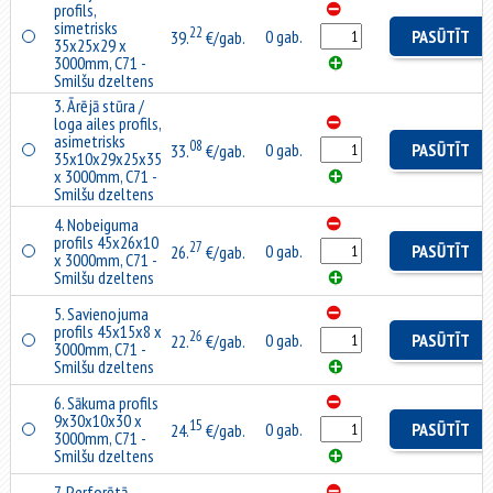
profils,
simetrisks
22
0 gab.
PASŪTĪT
39.
€/gab.
35x25x29 x
3000mm, C71 -
Smilšu dzeltens
3. Ārējā stūra /
loga ailes profils,
asimetrisks
08
0 gab.
PASŪTĪT
33.
€/gab.
35x10x29x25x35
x 3000mm, C71 -
Smilšu dzeltens
4. Nobeiguma
profils 45x26x10
27
0 gab.
PASŪTĪT
26.
€/gab.
x 3000mm, C71 -
Smilšu dzeltens
5. Savienojuma
profils 45x15x8 x
26
0 gab.
PASŪTĪT
22.
€/gab.
3000mm, C71 -
Smilšu dzeltens
6. Sākuma profils
9x30x10x30 x
15
0 gab.
PASŪTĪT
24.
€/gab.
3000mm, C71 -
Smilšu dzeltens
7. Perforētā