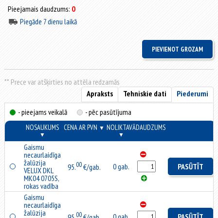
Pieejamais daudzums:
0
Piegāde 7 dienu laikā
** Prece var atšķirties no attēla redzamās
Apraksts
Tehniskie dati
Piederumi
- pieejams veikalā
- pēc pasūtījuma
NOSAUKUMS
CENA AR PVN
NOLIKTAVĀ
DAUDZUMS
▼
▼
▼
Gaismu
necaurlaidīga
žalūzija
00
0 gab.
PASŪTĪT
95.
€/gab.
VELUX DKL
MK04 0705S,
rokas vadība
Gaismu
necaurlaidīga
žalūzija
00
0 gab.
PASŪTĪT
95.
€/gab.