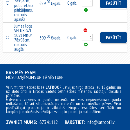
78x98cm,
00
0 gab.
PASŪTĪT
689.
€/gab.
poliuretāna
pārklājums,
rokturis
apakšā
Jumta logs
VELUX GZL
1051 MK04
00
0 gab.
PASŪTĪT
309.
€/gab.
78x98cm,
rokturis
augšā
KAS MĒS ESAM
MŪSU UZŅĒMUMS UN TĀ VĒSTURE
Vairumtirdzniecības bāze
LATROOF
Latvijas tirgū strādā jau 15 gadus un
uz doto brīdi ir Eiropas vadošo celtniecības materiālu ražotāju oficiālais
pārstāvis.
Galvenais virziens ir jumtu materiāli un viss nepieciešamais jumta
ierīkošanai, kā arī siltumizolācijas materiāli un celtniecības plēves. Visai
piedāvātajai produkcijai ir atbilstoši Eiropas kvalitātes sertifikāti un
kompānija nodrošinās ražotāja izsniegto garantiju materiāliem.
ZVANIET MUMS:
67341112
RAKSTIET:
info@latroof.lv