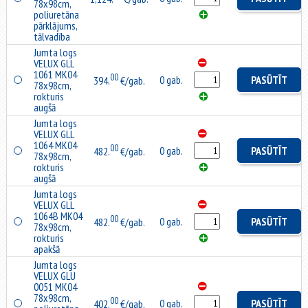
78x98cm,
poliuretāna
pārklājums,
tālvadība
Jumta logs
VELUX GLL
1061 MK04
00
0 gab.
PASŪTĪT
394.
€/gab.
78x98cm,
rokturis
augšā
Jumta logs
VELUX GLL
1064 MK04
00
0 gab.
PASŪTĪT
482.
€/gab.
78x98cm,
rokturis
augšā
Jumta logs
VELUX GLL
1064B MK04
00
0 gab.
PASŪTĪT
482.
€/gab.
78x98cm,
rokturis
apakšā
Jumta logs
VELUX GLU
0051 MK04
78x98cm,
00
0 gab.
PASŪTĪT
402.
€/gab.