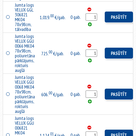
Jumta logs
VELUX GGL
306821
00
0 gab.
PASŪTĪT
1,019.
€/gab.
MK04
78x98cm,
tālvadība
Jumta logs
VELUX GGU
0066 MK04
78x98cm,
00
0 gab.
PASŪTĪT
725.
€/gab.
poliuretāna
pārklājums,
rokturis
augšā
Jumta logs
VELUX GGU
0068 MK04
78x98cm,
00
0 gab.
PASŪTĪT
606.
€/gab.
poliuretāna
pārklājums,
rokturis
augšā
Jumta logs
VELUX GGU
006821
MK04
01
0 gab.
PASŪTĪT
1,124.
€/gab.