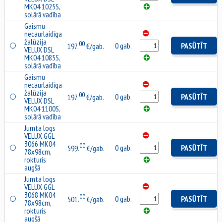
MK04 1025S,
solārā vadība
Gaismu
necaurlaidīga
žalūzija
00
0 gab.
PASŪTĪT
197.
€/gab.
VELUX DSL
MK04 1085S,
solārā vadība
Gaismu
necaurlaidīga
žalūzija
00
0 gab.
PASŪTĪT
197.
€/gab.
VELUX DSL
MK04 1100S,
solārā vadība
Jumta logs
VELUX GGL
3066 MK04
00
0 gab.
PASŪTĪT
599.
€/gab.
78x98cm,
rokturis
augšā
Jumta logs
VELUX GGL
3068 MK04
00
0 gab.
PASŪTĪT
501.
€/gab.
78x98cm,
rokturis
augšā