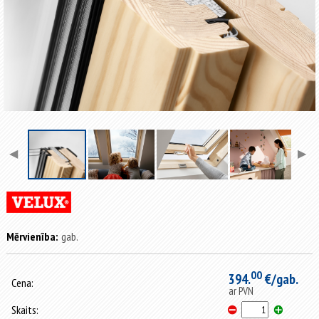
◀
▶
Mērvienība:
gab.
00
394.
€/gab.
Cena:
ar PVN
Skaits: