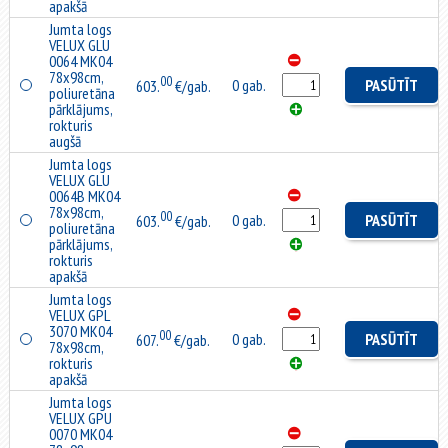
apakšā
Jumta logs
VELUX GLU
0064 MK04
78x98cm,
00
0 gab.
PASŪTĪT
603.
€/gab.
poliuretāna
pārklājums,
rokturis
augšā
Jumta logs
VELUX GLU
0064B MK04
78x98cm,
00
0 gab.
PASŪTĪT
603.
€/gab.
poliuretāna
pārklājums,
rokturis
apakšā
Jumta logs
VELUX GPL
3070 MK04
00
0 gab.
PASŪTĪT
607.
€/gab.
78x98cm,
rokturis
apakšā
Jumta logs
VELUX GPU
0070 MK04