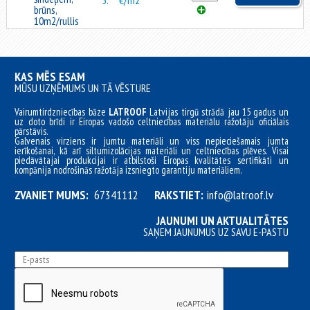
5.
€/m2
brūns,
10m2/rullis
KAS MĒS ESAM
MŪSU UZŅĒMUMS UN TĀ VĒSTURE
Vairumtirdzniecības bāze
LATROOF
Latvijas tirgū strādā jau 15 gadus un
uz doto brīdi ir Eiropas vadošo celtniecības materiālu ražotāju oficiālais
pārstāvis.
Galvenais virziens ir jumtu materiāli un viss nepieciešamais jumta
ierīkošanai, kā arī siltumizolācijas materiāli un celtniecības plēves. Visai
piedāvātajai produkcijai ir atbilstoši Eiropas kvalitātes sertifikāti un
kompānija nodrošinās ražotāja izsniegto garantiju materiāliem.
ZVANIET MUMS:
67341112
RAKSTIET:
info@latroof.lv
JAUNUMI UN AKTUALITĀTES
SAŅEM JAUNUMUS UZ SAVU E-PASTU