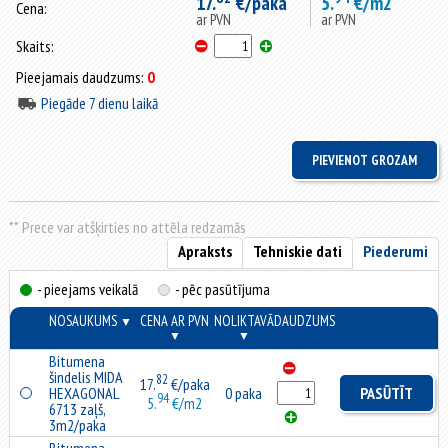
17.
€/paka
5.
€/m2
Cena:
ar PVN
ar PVN
Skaits:
Pieejamais daudzums:
0
Piegāde 7 dienu laikā
** Prece var atšķirties no attēla redzamās
Apraksts
Tehniskie dati
Piederumi
- pieejams veikalā
- pēc pasūtījuma
NOSAUKUMS
CENA AR PVN
NOLIKTAVĀ
DAUDZUMS
▼
▼
▼
Bitumena
šindelis MIDA
82
17.
€/paka
HEXAGONAL
0 paka
PASŪTĪT
94
5.
€/m2
6713 zaļš,
3m2/paka