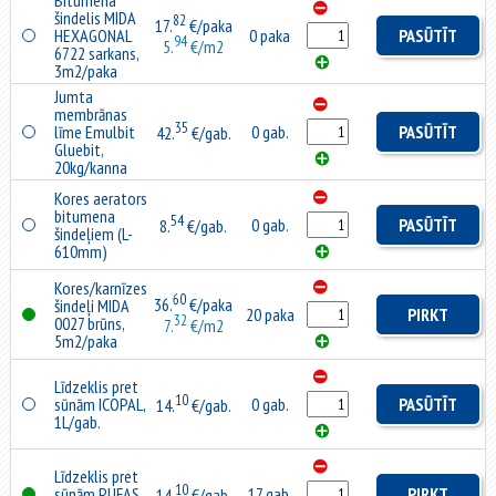
Bitumena
šindelis MIDA
82
17.
€/paka
HEXAGONAL
0 paka
PASŪTĪT
94
5.
€/m2
6722 sarkans,
3m2/paka
Jumta
membrānas
35
līme Emulbit
0 gab.
PASŪTĪT
42.
€/gab.
Gluebit,
20kg/kanna
Kores aerators
bitumena
54
0 gab.
PASŪTĪT
8.
€/gab.
šindeļiem (L-
610mm)
Kores/karnīzes
60
36.
€/paka
šindeļi MIDA
20 paka
PIRKT
32
0027 brūns,
7.
€/m2
5m2/paka
Līdzeklis pret
10
sūnām ICOPAL,
0 gab.
PASŪTĪT
14.
€/gab.
1L/gab.
Līdzeklis pret
10
sūnām PUFAS,
17 gab.
PIRKT
14.
€/gab.