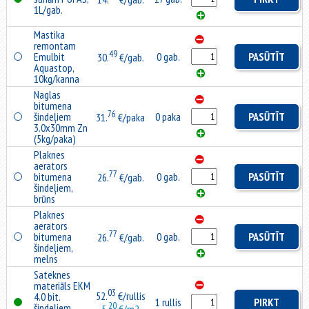
1L/gab.
Mastika
remontam
49
Emulbit
0 gab.
PASŪTĪT
30.
€/gab.
Aquastop,
10kg/kanna
Naglas
bitumena
76
šindeļiem
0 paka
PASŪTĪT
31.
€/paka
3.0x30mm Zn
(5kg/paka)
Plaknes
aerators
77
bitumena
0 gab.
PASŪTĪT
26.
€/gab.
šindeļiem,
brūns
Plaknes
aerators
77
bitumena
0 gab.
PASŪTĪT
26.
€/gab.
šindeļiem,
melns
Sateknes
materiāls EKM
03
52.
€/rullis
4.0 bit.
1 rullis
PIRKT
20
šindeļiem,