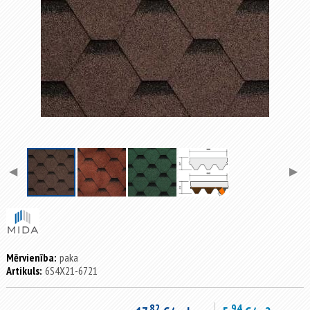
◀
▶
Mērvienība:
paka
Artikuls:
6S4X21-6721
82
94