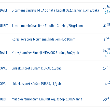
56
23.
DA LT
Bitumena šindelis MIDA Sonata Kadrill 0822 sarkans, 3m2/paka
85
7.
3
ULBIT
Jumta membrānas līme Emulbit Gluebit, 20kg/kanna
42.
54
Kores aerators bitumena šindeļiem (L-610mm)
8.
60
36.
DA LT
Kores/karnīzes šindeļi MIDA 0027 brūns, 5m2/paka
32
7.
1
COPAL
Līdzeklis pret sūnām ICOPAL, 1L/gab.
14.
1
COPAL
Līdzeklis pret sūnām PUFAS, 1L/gab.
14.
4
ULBIT
Mastika remontam Emulbit Aquastop, 10kg/kanna
30.