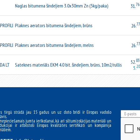
76
Naglas bitumena šindeļiem 3.0x30mm Zn (5kg/paka)
31.
7
PROFILI
Plaknes aerators bitumena šindeļiem, brūns
26.
7
PROFILI
Plaknes aerators bitumena šindeļiem, melns
26.
03
52.
DA LT
Sateknes materiāls EKM 4.0 bit. šindeļiem, brūns, 10m2/rullis
2
5.
as tirgū strādā jau 15 gadus un uz doto brīdi ir Eiropas vadošo
āvis.
nepieciešamais jumta ierīkošanai, kā arī siltumizolācijas materiāli un
dukcijai ir atbilstoši Eiropas kvalitātes sertifikāti un kompānija
iāliem.