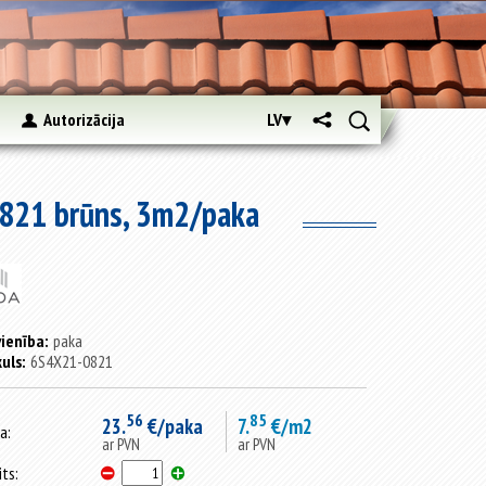
s
Autorizācija
LV▾
0821 brūns, 3m2/paka
ienība:
paka
kuls:
6S4X21-0821
56
85
23.
€/paka
7.
€/m2
a:
ar PVN
ar PVN
its: