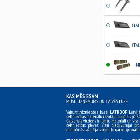
ITAL
ITAL
MI
KAS MĒS ESAM
MŪSU UZŅĒMUMS UN TĀ VĒSTURE
Vairumtirdzniecības bāze
LATROOF
Latvij
celtniecības materiālu ražotāju oficiālais pārst
Galvenais virziens ir jumtu materiāli un viss 
celtniecības plēves. Visai piedāvātajai pro
nodrošinās ražotāja izsniegto garantiju mater