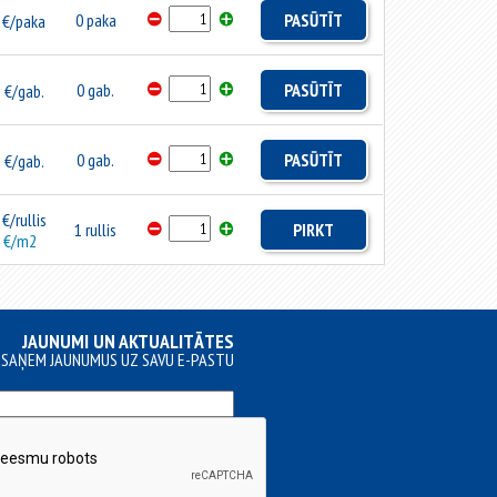
0 paka
PASŪTĪT
€/paka
7
0 gab.
PASŪTĪT
€/gab.
7
0 gab.
PASŪTĪT
€/gab.
€/rullis
1 rullis
PIRKT
0
€/m2
JAUNUMI UN AKTUALITĀTES
SAŅEM JAUNUMUS UZ SAVU E-PASTU