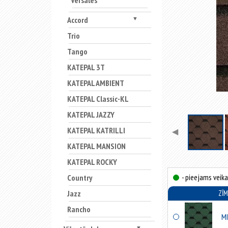
Versales
Accord
▼
Trio
Tango
KATEPAL 3T
KATEPAL AMBIENT
KATEPAL Classic-KL
KATEPAL JAZZY
KATEPAL KATRILLI
◀
KATEPAL MANSION
KATEPAL ROCKY
- pieejams veika
Country
Jazz
ZĪ
Rancho
MI
▼