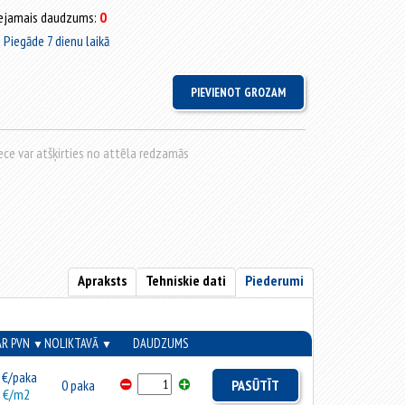
ejamais daudzums:
0
Piegāde 7 dienu laikā
rece var atšķirties no attēla redzamās
Apraksts
Tehniskie dati
Piederumi
AR PVN
NOLIKTAVĀ
DAUDZUMS
▼
▼
€/paka
0 paka
PASŪTĪT
€/m2