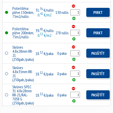
Polietilēna
76
31.
€/rullis
plēve 150mkm,
130 rullis
PIRKT
42
0.
€/m2
75m2/rullis
Polietilēna
93
39.
€/rullis
plēve 200mkm,
278 rullis
PIRKT
53
0.
€/m2
75m2/rullis
Skrūves
4.8x28mm RR-
12
0 paka
PASŪTĪT
18.
€/paka
21
(250gab./paka)
Skrūves
4.8x35mm RR-
12
0 paka
PASŪTĪT
18.
€/paka
21
(250gab./paka)
Skrūves SPEC
31 4.8x28mm
12
RR-21/RAL-
0 paka
PASŪTĪT
18.
€/paka
7038 G
(250gab./paka)