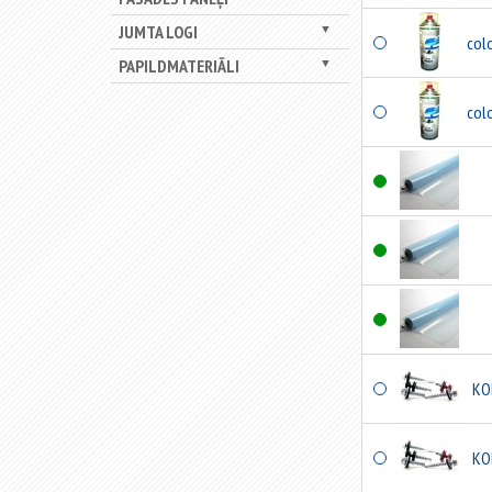
JUMTA LOGI
▼
col
PAPILDMATERIĀLI
▼
col
KO
KO