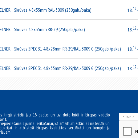
12
ELNER
Skrūves 4.8x35mm RAL-3009 (250gab./paka)
18.
12
ELNER
Skrūves 4.8x35mm RR-29 (250gab./paka)
18.
12
ELNER
Skrūves SPEC 31 4.8x28mm RR-29/RAL-3009 G (250gab./paka)
18.
12
ELNER
Skrūves SPEC 31 4.8x35mm RR-29/RAL-3009 G (250gab./paka)
18.
as tirgū strādā jau 15 gadus un uz doto brīdi ir Eiropas vadošo
āvis.
nepieciešamais jumta ierīkošanai, kā arī siltumizolācijas materiāli un
dukcijai ir atbilstoši Eiropas kvalitātes sertifikāti un kompānija
iāliem.