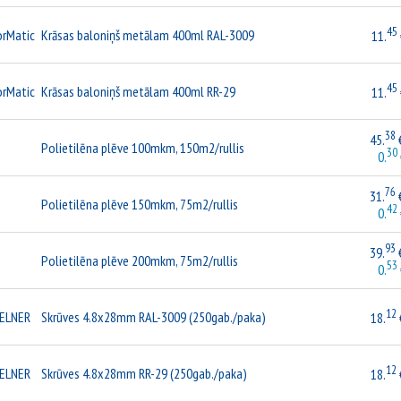
45
orMatic
Krāsas baloniņš metālam 400ml RAL-3009
11.
45
orMatic
Krāsas baloniņš metālam 400ml RR-29
11.
38
45.
€
Polietilēna plēve 100mkm, 150m2/rullis
30
0.
76
31.
€
Polietilēna plēve 150mkm, 75m2/rullis
42
0.
93
39.
€
Polietilēna plēve 200mkm, 75m2/rullis
53
0.
12
ELNER
Skrūves 4.8x28mm RAL-3009 (250gab./paka)
18.
12
ELNER
Skrūves 4.8x28mm RR-29 (250gab./paka)
18.