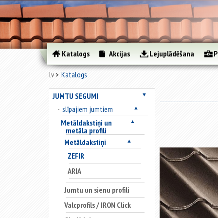
Katalogs
Akcijas
Lejuplādēšana
P
lv
Katalogs
JUMTU SEGUMI
▼
slīpajiem jumtiem
▲
Metāldakstiņi un
▲
metāla profili
Metāldakstiņi
▲
ZEFIR
ARIA
Jumtu un sienu profili
Valcprofils / IRON Click