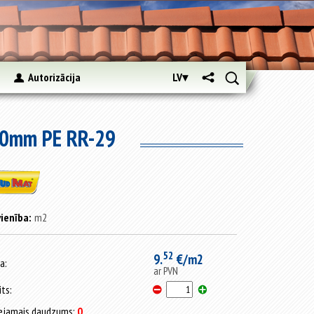
s
Autorizācija
LV▾
00mm PE RR-29
ienība:
m2
52
9.
€/m2
a:
ar PVN
its:
ejamais daudzums:
0