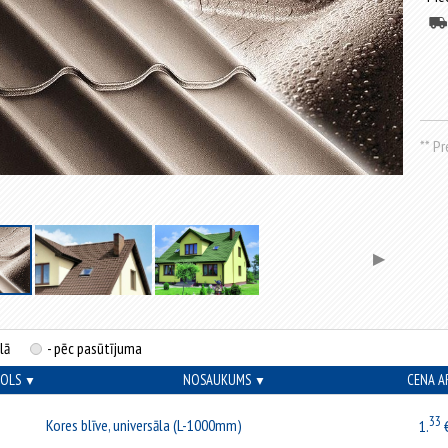
** P
▶
lā
- pēc pasūtījuma
MOLS
NOSAUKUMS
CENA A
▼
▼
33
Kores blīve, universāla (L-1000mm)
1.
€