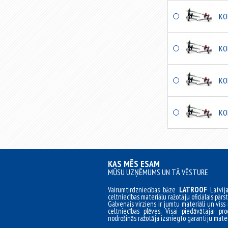
KO
KO
KO
KO
KAS MĒS ESAM
MŪSU UZŅĒMUMS UN TĀ VĒSTURE
Vairumtirdzniecības bāze
LATROOF
Latvij
celtniecības materiālu ražotāju oficiālais pārst
Galvenais virziens ir jumtu materiāli un viss 
celtniecības plēves. Visai piedāvātajai pro
nodrošinās ražotāja izsniegto garantiju mater