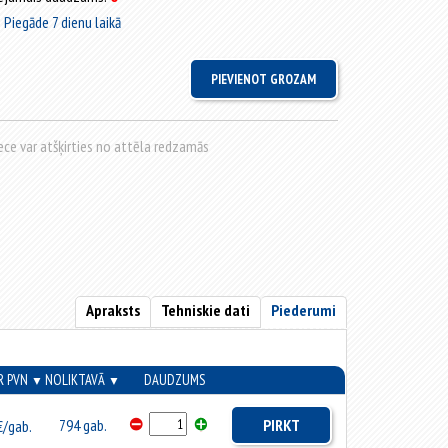
Piegāde 7 dienu laikā
rece var atšķirties no attēla redzamās
Apraksts
Tehniskie dati
Piederumi
R PVN
NOLIKTAVĀ
DAUDZUMS
▼
▼
794 gab.
PIRKT
/gab.