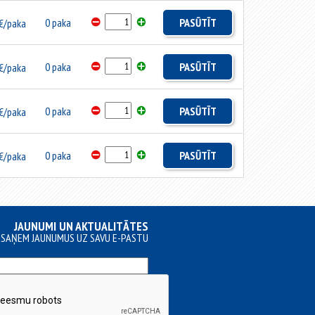
0 paka
PASŪTĪT
€/paka
0 paka
PASŪTĪT
€/paka
0 paka
PASŪTĪT
€/paka
0 paka
PASŪTĪT
€/paka
JAUNUMI UN AKTUALITĀTES
SAŅEM JAUNUMUS UZ SAVU E-PASTU