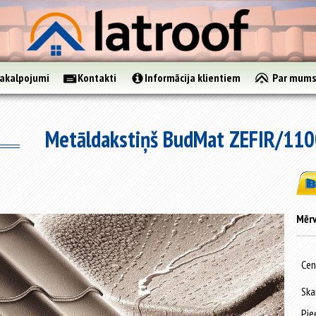
akalpojumi
Kontakti
Informācija klientiem
Par mum
Metāldakstiņš BudMat ZEFIR/11
Mērv
Cen
Ska
Pie