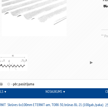
** P
▶
lā
- pēc pasūtījuma
OLS
NOSAUKUMS
C
▼
▼
RNIT
Skrūves 6x100mm ETERNIT-am, TORX-30, brūnas BL-21 (100gab./paka)
23