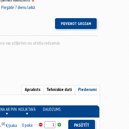
Piegāde 7 dienu laikā
rece var atšķirties no attēla redzamās
Apraksts
Tehniskie dati
Piederumi
ENA AR PVN
NOLIKTAVĀ
DAUDZUMS
▼
▼
00
0 paka
PASŪTĪT
.
€/paka