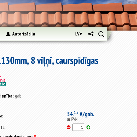
s
Autorizācija
LV▾
30mm, 8 viļņi, caurspīdīgas
ienība:
gab.
15
54.
€/gab.
a:
ar PVN
its:
ejamais daudzums:
0