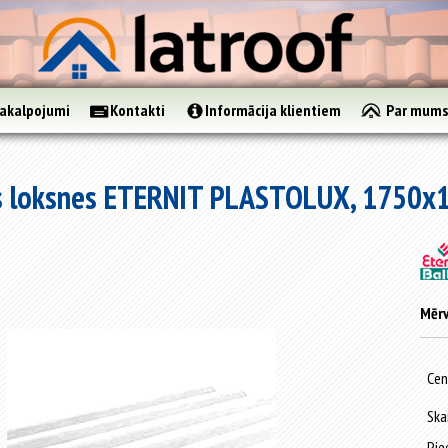
akalpojumi
Kontakti
Informācija klientiem
Par mum
s loksnes ETERNIT PLASTOLUX, 1750x11
Mērv
Cen
Ska
Pie