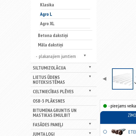
Klasika
Agro L
Agro XL
Betona dakstiņi
Māla dakstiņi
plakanajiem jumtiem
▼
SILTUMIZOLĀCIJA
▼
LIETUS ŪDENS
▼
◀
NOTEKSISTĒMAS
CELTNIECĪBAS PLĒVES
▼
OSB-3 PLĀKSNES
- pieejams veika
BITUMENA GRUNTIS UN
MASTIKAS EMULBIT
ZĪM
FASĀDES PANEĻI
▼
ETE
JUMTA LOGI
▼