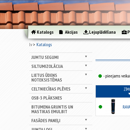
Katalogs
Akcijas
Lejuplādēšana
P
lv
Katalogs
JUMTU SEGUMI
▼
SILTUMIZOLĀCIJA
▼
LIETUS ŪDENS
▼
- pieejams veika
NOTEKSISTĒMAS
CELTNIECĪBAS PLĒVES
▼
ZĪM
OSB-3 PLĀKSNES
BITUMENA GRUNTIS UN
RAV
MASTIKAS EMULBIT
FASĀDES PANEĻI
▼
JUMTA LOGI
▼