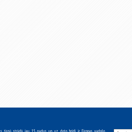
as tirgū strādā jau 15 gadus un uz doto brīdi ir Eiropas vadošo