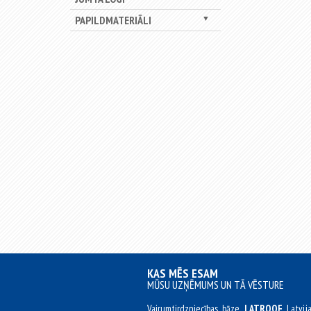
PAPILDMATERIĀLI
▼
KAS MĒS ESAM
MŪSU UZŅĒMUMS UN TĀ VĒSTURE
Vairumtirdzniecības bāze
LATROOF
Latvij