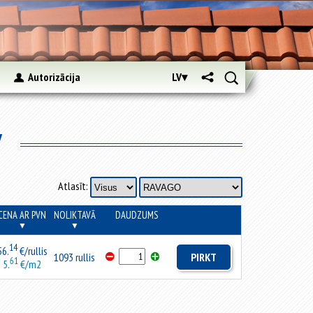
s
Autorizācija
LV▾
v
Atlasīt:
CENA AR PVN
NOLIKTAVĀ
DAUDZUMS
▼
▼
14
56.
€/rullis
1093 rullis
PIRKT
61
5.
€/m2