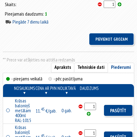
Skaits:
Pieejamais daudzums:
1
Piegāde 7 dienu laikā
** Prece var atšķirties no attēla redzamās
Apraksts
Tehniskie dati
Piederumi
- pieejams veikalā
- pēc pasūtījuma
NOSAUKUMS
CENA AR PVN
NOLIKTAVĀ
DAUDZUMS
▼
▼
▼
Krāsas
baloniņš
45
metālam
0 gab.
PASŪTĪT
11.
€/gab.
400ml
RAL-1015
Krāsas
baloniņš
45