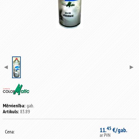
◀
▶
Mērvienība:
gab.
Artikuls:
83.89
45
11.
€/gab.
Cena:
ar PVN