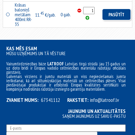
Krāsas
baloniņš
45
metālam
0 gab.
PASŪTĪT
11.
€/gab.
400ml RR-
35
KAS MĒS ESAM
MŪSU UZŅĒMUMS UN TĀ VĒSTURE
Vairumtirdzniecības bāze
LATROOF
Latvijas tirgū strādā jau 15 gadus un
uz doto brīdi ir Eiropas vadošo celtniecības materiālu ražotāju oficiālais
pārstāvis.
Galvenais virziens ir jumtu materiāli un viss nepieciešamais jumta
ierīkošanai, kā arī siltumizolācijas materiāli un celtniecības plēves. Visai
piedāvātajai produkcijai ir atbilstoši Eiropas kvalitātes sertifikāti un
kompānija nodrošinās ražotāja izsniegto garantiju materiāliem.
ZVANIET MUMS:
67341112
RAKSTIET:
info@latroof.lv
JAUNUMI UN AKTUALITĀTES
SAŅEM JAUNUMUS UZ SAVU E-PASTU