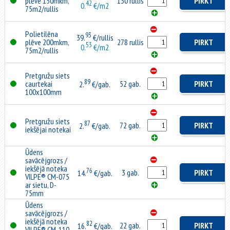
plēve 150mkm,
130 rullis
PIRKT
42
0.
€/m2
75m2/rullis
Polietilēna
93
39.
€/rullis
plēve 200mkm,
278 rullis
PIRKT
53
0.
€/m2
75m2/rullis
Pretgružu siets
89
caurtekai
52 gab.
PIRKT
2.
€/gab.
100x100mm
Pretgružu siets
87
72 gab.
PIRKT
2.
€/gab.
iekšējai notekai
Ūdens
savācējgrozs /
iekšējā noteka
76
3 gab.
PIRKT
14.
€/gab.
VILPE® CM-075
ar sietu, D-
75mm
Ūdens
savācējgrozs /
iekšējā noteka
82
22 gab.
PIRKT
16.
€/gab.
VILPE® CM-110