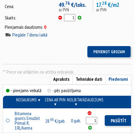
76
28
49.
€/loks.
17.
€/m2
Cena:
ar PVN
ar PVN
Skaits:
Pieejamais daudzums:
0
Piegāde 7 dienu laikā
** Prece var atšķirties no attēla redzamās
Apraksts
Tehniskie dati
Piederumi
- pieejams veikalā
- pēc pasūtījuma
NOSAUKUMS
CENA AR PVN
NOLIKTAVĀ
DAUDZUMS
▼
▼
▼
Bitumena
grunts Emulbit
66
0 gab.
PASŪTĪT
28.
€/gab.
Primal R,
10L/kanna