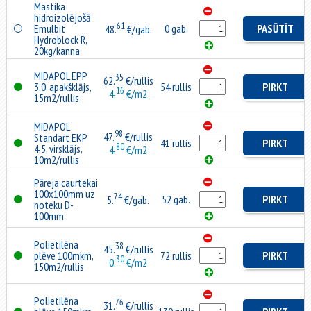
Mastika
hidroizolējošā
61
Emulbit
0 gab.
PASŪTĪT
48.
€/gab.
Hydroblock R,
20kg/kanna
MIDAPOL EPP
35
62.
€/rullis
3.0, apakšklājs,
54 rullis
PIRKT
16
4.
€/m2
15m2/rullis
MIDAPOL
98
47.
€/rullis
Standart EKP
41 rullis
PIRKT
80
4.5, virsklājs,
4.
€/m2
10m2/rullis
Pāreja caurtekai
100x100mm uz
74
52 gab.
PIRKT
5.
€/gab.
noteku D-
100mm
Polietilēna
38
45.
€/rullis
plēve 100mkm,
72 rullis
PIRKT
30
0.
€/m2
150m2/rullis
Polietilēna
76
31.
€/rullis