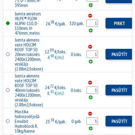
75, D-75mm, H-
395mm
Jumta aerators
VILPE® FLOW
08
ALIPAI-110, D-
320 gab.
PIRKT
24.
€/gab.
110mm, H-
476mm, melns
Jumta akmens
vate HOLCIM
ROOF TOP 50
89
12.
€/loks.
20mm loksnēs
0 loks.
PASŪTĪT
48
4.
€/m2
2400x1200mm,
virsklājs
(2.88m2/loksne)
Jumta akmens
vate HOLCIM
ROOF TOP 50
22
24.
€/loks.
40mm loksnēs
0 loks.
PASŪTĪT
41
8.
€/m2
2400x1200mm,
virsklājs
(2.88m2/loksne)
Mastika
hidroizolējošā
38
Emulbit
0 gab.
PASŪTĪT
23.
€/gab.
Hydroblock R,
10kg/kanna