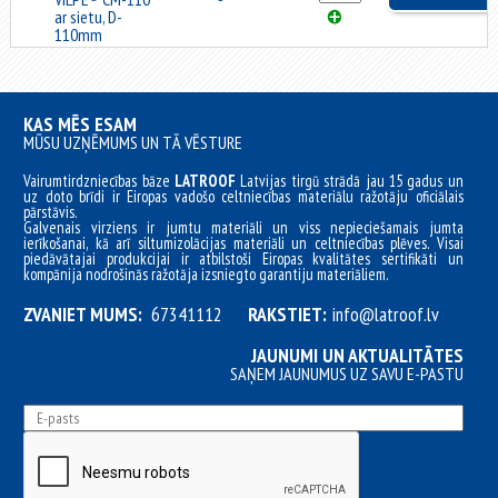
ar sietu, D-
110mm
KAS MĒS ESAM
MŪSU UZŅĒMUMS UN TĀ VĒSTURE
Vairumtirdzniecības bāze
LATROOF
Latvijas tirgū strādā jau 15 gadus un
uz doto brīdi ir Eiropas vadošo celtniecības materiālu ražotāju oficiālais
pārstāvis.
Galvenais virziens ir jumtu materiāli un viss nepieciešamais jumta
ierīkošanai, kā arī siltumizolācijas materiāli un celtniecības plēves. Visai
piedāvātajai produkcijai ir atbilstoši Eiropas kvalitātes sertifikāti un
kompānija nodrošinās ražotāja izsniegto garantiju materiāliem.
ZVANIET MUMS:
67341112
RAKSTIET:
info@latroof.lv
JAUNUMI UN AKTUALITĀTES
SAŅEM JAUNUMUS UZ SAVU E-PASTU