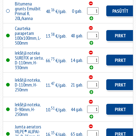
Bitumena
grunts Emulbit
16
0 gab.
PASŪTĪT
48.
€/gab.
Primal R,
20L/kanna
Caurteka
parapetam
38
48 gab.
PIRKT
13.
€/gab.
100x100mm, L-
500mm
Iekšējā noteka
SUREFIX ar sietu,
73
14 gab.
PIRKT
66.
€/gab.
D-110mm, H-
330mm
Iekšējā noteka,
47
D-110mm, H-
21 gab.
PIRKT
11.
€/gab.
250mm
Iekšējā noteka,
51
D-90mm, H-
44 gab.
PIRKT
10.
€/gab.
250mm
Jumta aerators
VILPE® ALIPAI-
15
65 gab.
PIRKT
16.
€/gab.