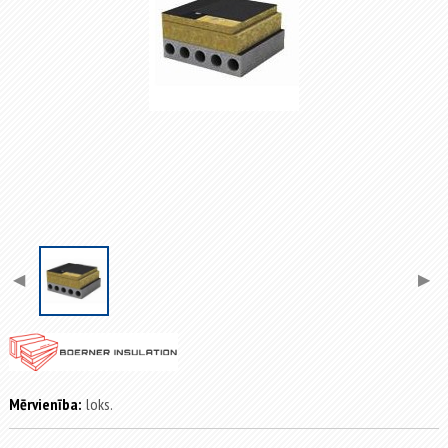
◀
▶
Mērvienība:
loks.