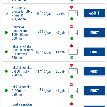
Bitumena
grunts Emulbit
16
0 gab.
PASŪTĪT
48.
€/gab.
Primal R,
20L/kanna
Caurteka
parapetam
38
48 gab.
PIRKT
13.
€/gab.
100x100mm, L-
500mm
Iekšējā noteka
SUREFIX ar sietu,
73
14 gab.
PIRKT
66.
€/gab.
D-110mm, H-
330mm
Iekšējā noteka,
47
D-110mm, H-
21 gab.
PIRKT
11.
€/gab.
250mm
Iekšējā noteka,
51
D-90mm, H-
44 gab.
PIRKT
10.
€/gab.
250mm
Jumta aerators