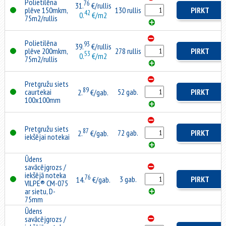
Polietilēna
76
31.
€/rullis
plēve 150mkm,
130 rullis
PIRKT
42
0.
€/m2
75m2/rullis
Polietilēna
93
39.
€/rullis
plēve 200mkm,
278 rullis
PIRKT
53
0.
€/m2
75m2/rullis
Pretgružu siets
89
caurtekai
52 gab.
PIRKT
2.
€/gab.
100x100mm
Pretgružu siets
87
72 gab.
PIRKT
2.
€/gab.
iekšējai notekai
Ūdens
savācējgrozs /
iekšējā noteka
76
3 gab.
PIRKT
14.
€/gab.
VILPE® CM-075
ar sietu, D-
75mm
Ūdens
savācējgrozs /