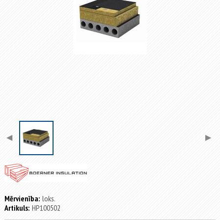
◀
▶
Mērvienība:
loks.
Artikuls:
HP100502