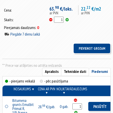
98
22
63.
€/loks.
22.
€/m2
Cena:
ar PVN
ar PVN
Skaits:
Pieejamais daudzums:
0
Piegāde 7 dienu laikā
** Prece var atšķirties no attēla redzamās
Apraksts
Tehniskie dati
Piederumi
- pieejams veikalā
- pēc pasūtījuma
NOSAUKUMS
CENA AR PVN
NOLIKTAVĀ
DAUDZUMS
▼
▼
▼
Bitumena
grunts Emulbit
66
0 gab.
PASŪTĪT
28.
€/gab.
Primal R,
10L/kanna