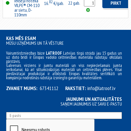
iekšējā noteka
82
22 gab.
PIRKT
16.
€/gab.
VILPE® CM-110
ar sietu, D-
110mm
KAS MĒS ESAM
MŪSU UZŅĒMUMS UN TĀ VĒSTURE
Vairumtirdzniecības bāze
LATROOF
Latvijas tirgū strādā jau 15 gadus un
uz doto brīdi ir Eiropas vadošo celtniecības materiālu ražotāju oficiālais
pārstāvis.
Galvenais virziens ir jumtu materiāli un viss nepieciešamais jumta
ierīkošanai, kā arī siltumizolācijas materiāli un celtniecības plēves. Visai
piedāvātajai produkcijai ir atbilstoši Eiropas kvalitātes sertifikāti un
kompānija nodrošinās ražotāja izsniegto garantiju materiāliem.
ZVANIET MUMS:
67341112
RAKSTIET:
info@latroof.lv
JAUNUMI UN AKTUALITĀTES
SAŅEM JAUNUMUS UZ SAVU E-PASTU