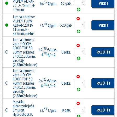
VILPE® ALIPAI-
15
65 gab.
PIRKT
16.
€/gab.
75, D-75mm, H-
395mm
Jumta aerators
VILPE® FLOW
08
ALIPAI-110, D-
320 gab.
PIRKT
24.
€/gab.
110mm, H-
476mm, melns
Jumta akmens
vate HOLCIM
ROOF TOP 50
89
12.
€/loks.
20mm loksnēs
0 loks.
PASŪTĪT
48
4.
€/m2
2400x1200mm,
virsklājs
(2.88m2/loksne)
Jumta akmens
vate HOLCIM
ROOF TOP 50
22
24.
€/loks.
40mm loksnēs
0 loks.
PASŪTĪT
41
8.
€/m2
2400x1200mm,
virsklājs
(2.88m2/loksne)
Mastika
hidroizolējošā
38
Emulbit
0 gab.
PASŪTĪT
23.
€/gab.
Hydroblock R,