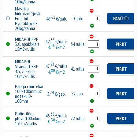
10kg/kanna
Mastika
hidroizolējošā
61
Emulbit
0 gab.
PASŪTĪT
48.
€/gab.
Hydroblock R,
20kg/kanna
MIDAPOL EPP
35
62.
€/rullis
3.0, apakšklājs,
54 rullis
PIRKT
16
4.
€/m2
15m2/rullis
MIDAPOL
98
47.
€/rullis
Standart EKP
41 rullis
PIRKT
80
4.5, virsklājs,
4.
€/m2
10m2/rullis
Pāreja caurtekai
100x100mm uz
74
52 gab.
PIRKT
5.
€/gab.
noteku D-
100mm
Polietilēna
38
45.
€/rullis
plēve 100mkm,
72 rullis
PIRKT
30
0.
€/m2
150m2/rullis