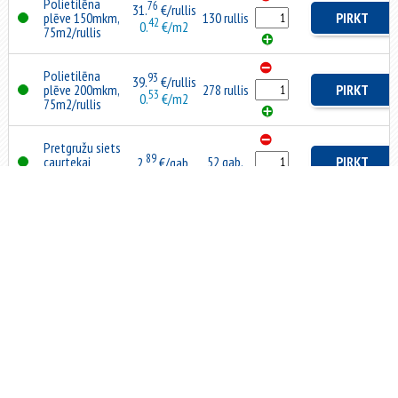
Polietilēna
76
31.
€/rullis
plēve 150mkm,
130 rullis
PIRKT
42
0.
€/m2
75m2/rullis
Polietilēna
93
39.
€/rullis
plēve 200mkm,
278 rullis
PIRKT
53
0.
€/m2
75m2/rullis
Pretgružu siets
89
caurtekai
52 gab.
PIRKT
2.
€/gab.
100x100mm
Pretgružu siets
87
72 gab.
PIRKT
2.
€/gab.
iekšējai notekai
KAS MĒS ESAM
MŪSU UZŅĒMUMS UN TĀ VĒSTURE
Vairumtirdzniecības bāze
LATROOF
Latvijas tirgū strādā jau 15 gadus un
uz doto brīdi ir Eiropas vadošo celtniecības materiālu ražotāju oficiālais