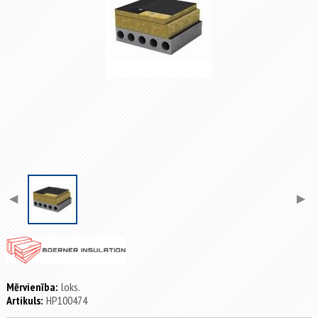
◀
▶
Mērvienība:
loks.
Artikuls:
HP100474