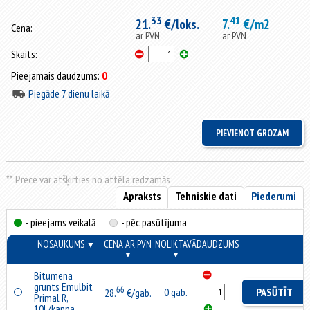
33
41
21.
€/loks.
7.
€/m2
Cena:
ar PVN
ar PVN
Skaits:
Pieejamais daudzums:
0
Piegāde 7 dienu laikā
** Prece var atšķirties no attēla redzamās
Apraksts
Tehniskie dati
Piederumi
- pieejams veikalā
- pēc pasūtījuma
NOSAUKUMS
CENA AR PVN
NOLIKTAVĀ
DAUDZUMS
▼
▼
▼
Bitumena
grunts Emulbit
66
0 gab.
PASŪTĪT
28.
€/gab.
Primal R,
10L/kanna