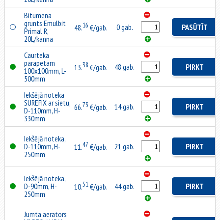
Bitumena
grunts Emulbit
16
0 gab.
PASŪTĪT
48.
€/gab.
Primal R,
20L/kanna
Caurteka
parapetam
38
48 gab.
PIRKT
13.
€/gab.
100x100mm, L-
500mm
Iekšējā noteka
SUREFIX ar sietu,
73
14 gab.
PIRKT
66.
€/gab.
D-110mm, H-
330mm
Iekšējā noteka,
47
D-110mm, H-
21 gab.
PIRKT
11.
€/gab.
250mm
Iekšējā noteka,
51
D-90mm, H-
44 gab.
PIRKT
10.
€/gab.
250mm
Jumta aerators