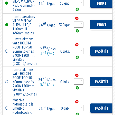
VILPE® ALIPAI-
15
65 gab.
PIRKT
16.
€/gab.
75, D-75mm, H-
395mm
Jumta aerators
VILPE® FLOW
08
ALIPAI-110, D-
320 gab.
PIRKT
24.
€/gab.
110mm, H-
476mm, melns
Jumta akmens
vate HOLCIM
ROOF TOP 50
89
12.
€/loks.
20mm loksnēs
0 loks.
PASŪTĪT
48
4.
€/m2
2400x1200mm,
virsklājs
(2.88m2/loksne)
Jumta akmens
vate HOLCIM
ROOF TOP 50
22
24.
€/loks.
40mm loksnēs
0 loks.
PASŪTĪT
41
8.
€/m2
2400x1200mm,
virsklājs
(2.88m2/loksne)
Mastika
hidroizolējošā
38
Emulbit
0 gab.
PASŪTĪT
23.
€/gab.
Hydroblock R,