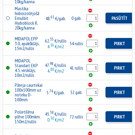
10kg/kanna
Mastika
hidroizolējošā
61
Emulbit
0 gab.
PASŪTĪT
48.
€/gab.
Hydroblock R,
20kg/kanna
MIDAPOL EPP
35
62.
€/rullis
3.0, apakšklājs,
54 rullis
PIRKT
16
4.
€/m2
15m2/rullis
MIDAPOL
98
47.
€/rullis
Standart EKP
41 rullis
PIRKT
80
4.5, virsklājs,
4.
€/m2
10m2/rullis
Pāreja caurtekai
100x100mm uz
74
52 gab.
PIRKT
5.
€/gab.
noteku D-
100mm
Polietilēna
38
45.
€/rullis
plēve 100mkm,
72 rullis
PIRKT
30
0.
€/m2
150m2/rullis