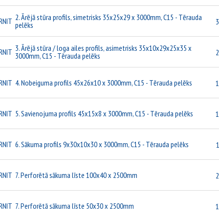
2. Ārējā stūra profils, simetrisks 35x25x29 x 3000mm, C15 - Tērauda
RNIT
3
pelēks
3. Ārējā stūra / loga ailes profils, asimetrisks 35x10x29x25x35 x
RNIT
2
3000mm, C15 - Tērauda pelēks
RNIT
4. Nobeiguma profils 45x26x10 x 3000mm, C15 - Tērauda pelēks
1
RNIT
5. Savienojuma profils 45x15x8 x 3000mm, C15 - Tērauda pelēks
1
RNIT
6. Sākuma profils 9x30x10x30 x 3000mm, C15 - Tērauda pelēks
1
RNIT
7. Perforētā sākuma līste 100x40 x 2500mm
2
RNIT
7. Perforētā sākuma līste 50x30 x 2500mm
1