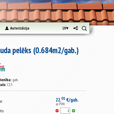
s
Autorizācija
LV▾
auda pelēks (0.684m2/gab.)
ienība:
gab.
kuls:
C15
01
22.
€/gab.
a:
ar PVN
its: