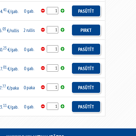
41
0 gab.
PASŪTĪT
4.
€/gab.
03
2 rullis
PIRKT
6.
€/rullis
23
0 gab.
PASŪTĪT
0.
€/gab.
01
0 gab.
PASŪTĪT
7.
€/gab.
77
0 paka
PASŪTĪT
7.
€/paka
11
0 gab.
PASŪTĪT
3.
€/gab.