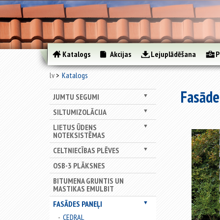
Katalogs
Akcijas
Lejuplādēšana
P
lv
Katalogs
Fasāde
JUMTU SEGUMI
▼
SILTUMIZOLĀCIJA
▼
LIETUS ŪDENS
▼
NOTEKSISTĒMAS
CELTNIECĪBAS PLĒVES
▼
OSB-3 PLĀKSNES
BITUMENA GRUNTIS UN
MASTIKAS EMULBIT
FASĀDES PANEĻI
▼
CEDRAL