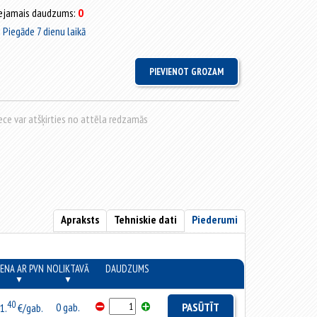
ejamais daudzums:
0
Piegāde 7 dienu laikā
rece var atšķirties no attēla redzamās
Apraksts
Tehniskie dati
Piederumi
ENA AR PVN
NOLIKTAVĀ
DAUDZUMS
▼
▼
40
0 gab.
PASŪTĪT
1.
€/gab.