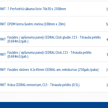
RNIT
7. Perforētā sākuma līste 70x30 x 2500mm
1
RNIT
EPDM lenta šuvēm, melna (100mm x 20m)
3
Fasādes / apšuvuma paneļi CEDRAL Click gludie, C15 - Tērauda pelēks
RNIT
4
(0.684m2/gab.)
Fasādes / apšuvuma paneļi CEDRAL Click, C15 - Tērauda pelēks
RNIT
3
(0.684m2/gab.)
RNIT
Fasādes skrūves 4.2x45mm CEDRAL-am, nekrāsotas (250gab./paka)
2
RNIT
Krāsa CEDRAL remontam, C15 - Tērauda pelēks (0.5L)
2