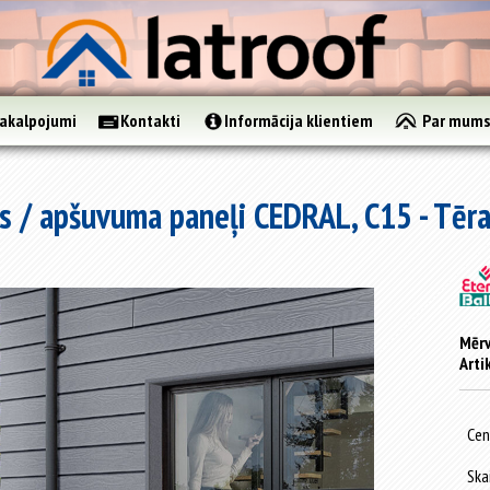
akalpojumi
Kontakti
Informācija klientiem
Par mum
s / apšuvuma paneļi CEDRAL, C15 - Tēr
Mērv
Arti
Cen
Ska