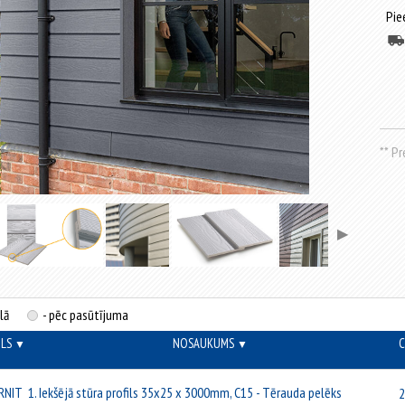
Pie
** P
▶
lā
- pēc pasūtījuma
OLS
NOSAUKUMS
C
▼
▼
RNIT
1. Iekšējā stūra profils 35x25 x 3000mm, C15 - Tērauda pelēks
2