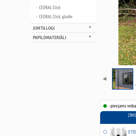
CEDRAL Click
CEDRAL Click, gludie
JUMTA LOGI
▼
PAPILDMATERIĀLI
▼
◀
- pieejams veika
ZĪM
ETE