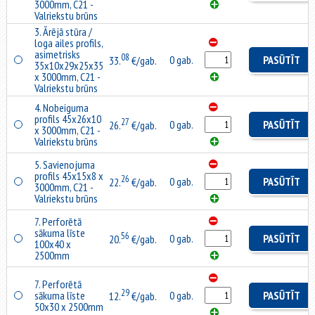
3000mm, C21 -
Valriekstu brūns
3. Ārējā stūra /
loga ailes profils,
asimetrisks
08
0 gab.
PASŪTĪT
33.
€/gab.
35x10x29x25x35
x 3000mm, C21 -
Valriekstu brūns
4. Nobeiguma
profils 45x26x10
27
0 gab.
PASŪTĪT
26.
€/gab.
x 3000mm, C21 -
Valriekstu brūns
5. Savienojuma
profils 45x15x8 x
26
0 gab.
PASŪTĪT
22.
€/gab.
3000mm, C21 -
Valriekstu brūns
7. Perforētā
sākuma līste
56
0 gab.
PASŪTĪT
20.
€/gab.
100x40 x
2500mm
7. Perforētā
29
sākuma līste
0 gab.
PASŪTĪT
12.
€/gab.
50x30 x 2500mm