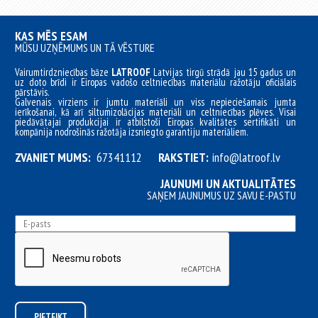
KAS MĒS ESAM
MŪSU UZŅĒMUMS UN TĀ VĒSTURE
Vairumtirdzniecības bāze
LATROOF
Latvijas tirgū strādā jau 15 gadus un
uz doto brīdi ir Eiropas vadošo celtniecības materiālu ražotāju oficiālais
pārstāvis.
Galvenais virziens ir jumtu materiāli un viss nepieciešamais jumta
ierīkošanai, kā arī siltumizolācijas materiāli un celtniecības plēves. Visai
piedāvātajai produkcijai ir atbilstoši Eiropas kvalitātes sertifikāti un
kompānija nodrošinās ražotāja izsniegto garantiju materiāliem.
ZVANIET MUMS:
67341112
RAKSTIET:
info@latroof.lv
JAUNUMI UN AKTUALITĀTES
SAŅEM JAUNUMUS UZ SAVU E-PASTU