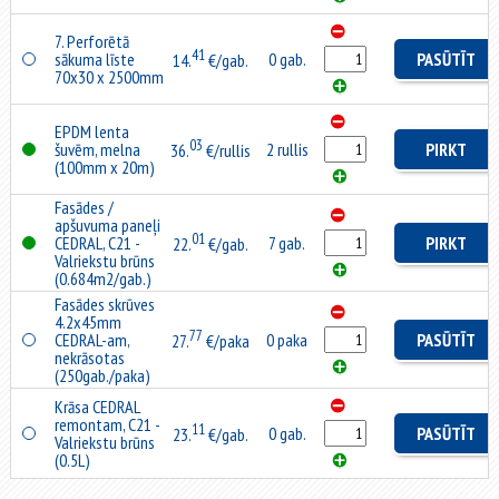
7. Perforētā
41
sākuma līste
0 gab.
PASŪTĪT
14.
€/gab.
70x30 x 2500mm
EPDM lenta
03
šuvēm, melna
2 rullis
PIRKT
36.
€/rullis
(100mm x 20m)
Fasādes /
apšuvuma paneļi
01
CEDRAL, C21 -
7 gab.
PIRKT
22.
€/gab.
Valriekstu brūns
(0.684m2/gab.)
Fasādes skrūves
4.2x45mm
77
CEDRAL-am,
0 paka
PASŪTĪT
27.
€/paka
nekrāsotas
(250gab./paka)
Krāsa CEDRAL
remontam, C21 -
11
0 gab.
PASŪTĪT
23.
€/gab.
Valriekstu brūns
(0.5L)