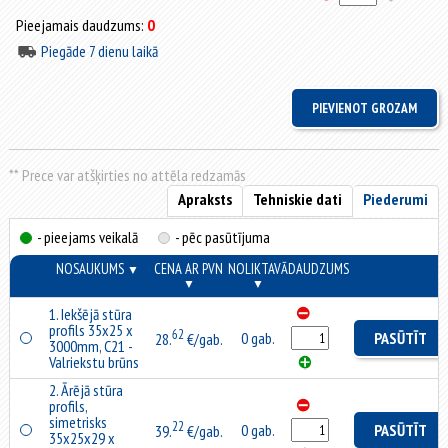
Pieejamais daudzums:
0
Piegāde 7 dienu laikā
** Prece var atšķirties no attēla redzamās
Apraksts
Tehniskie dati
Piederumi
- pieejams veikalā
- pēc pasūtījuma
NOSAUKUMS
CENA AR PVN
NOLIKTAVĀ
DAUDZUMS
▼
▼
▼
1. Iekšējā stūra
profils 35x25 x
62
0 gab.
PASŪTĪT
28.
€/gab.
3000mm, C21 -
Valriekstu brūns
2. Ārējā stūra
profils,
simetrisks
22
0 gab.
PASŪTĪT
39.
€/gab.
35x25x29 x