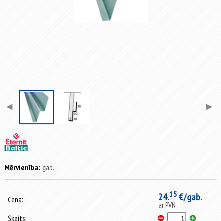
◀
▶
Mērvienība:
gab.
15
24.
€/gab.
Cena:
ar PVN
Skaits: