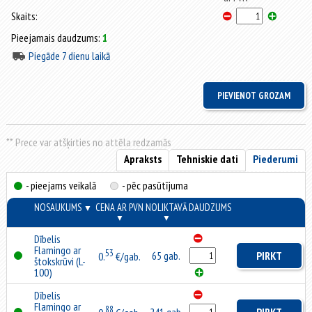
Skaits:
Pieejamais daudzums:
1
Piegāde 7 dienu laikā
** Prece var atšķirties no attēla redzamās
Apraksts
Tehniskie dati
Piederumi
- pieejams veikalā
- pēc pasūtījuma
NOSAUKUMS
CENA AR PVN
NOLIKTAVĀ
DAUDZUMS
▼
▼
▼
Dībelis
Flamingo ar
53
65 gab.
PIRKT
0.
€/gab.
štokskrūvi (L-
100)
Dībelis
Flamingo ar
88