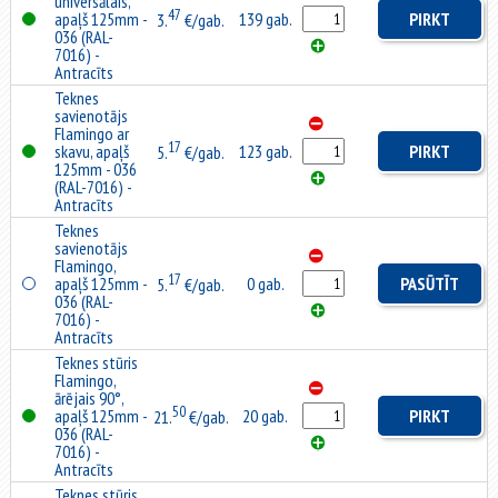
universālais,
47
apaļš 125mm -
139 gab.
PIRKT
3.
€/gab.
036 (RAL-
7016) -
Antracīts
Teknes
savienotājs
Flamingo ar
17
skavu, apaļš
123 gab.
PIRKT
5.
€/gab.
125mm - 036
(RAL-7016) -
Antracīts
Teknes
savienotājs
Flamingo,
17
apaļš 125mm -
0 gab.
PASŪTĪT
5.
€/gab.
036 (RAL-
7016) -
Antracīts
Teknes stūris
Flamingo,
ārējais 90°,
50
apaļš 125mm -
20 gab.
PIRKT
21.
€/gab.
036 (RAL-
7016) -
Antracīts
Teknes stūris