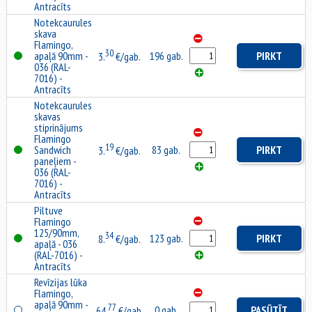
Antracīts
Notekcaurules
skava
Flamingo,
30
apaļā 90mm -
196 gab.
PIRKT
3.
€/gab.
036 (RAL-
7016) -
Antracīts
Notekcaurules
skavas
stiprinājums
Flamingo
19
Sandwich
83 gab.
PIRKT
3.
€/gab.
paneļiem -
036 (RAL-
7016) -
Antracīts
Piltuve
Flamingo
125/90mm,
34
123 gab.
PIRKT
8.
€/gab.
apaļā - 036
(RAL-7016) -
Antracīts
Revīzijas lūka
Flamingo,
apaļā 90mm -
77
0 gab.
PASŪTĪT
64.
€/gab.