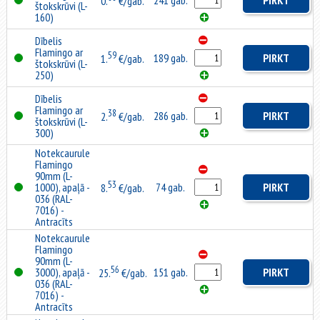
241 gab.
PIRKT
0.
€/gab.
štokskrūvi (L-
160)
Dībelis
Flamingo ar
59
189 gab.
PIRKT
1.
€/gab.
štokskrūvi (L-
250)
Dībelis
Flamingo ar
38
286 gab.
PIRKT
2.
€/gab.
štokskrūvi (L-
300)
Notekcaurule
Flamingo
90mm (L-
53
1000), apaļā -
74 gab.
PIRKT
8.
€/gab.
036 (RAL-
7016) -
Antracīts
Notekcaurule
Flamingo
90mm (L-
56
3000), apaļā -
151 gab.
PIRKT
25.
€/gab.
036 (RAL-
7016) -
Antracīts