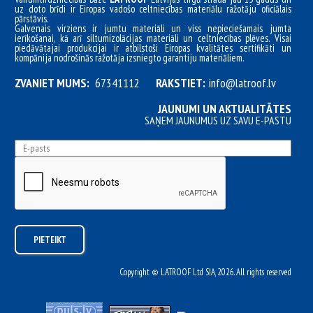
uz doto brīdi ir Eiropas vadošo celtniecības materiālu ražotāju oficiālais
pārstāvis.
Galvenais virziens ir jumtu materiāli un viss nepieciešamais jumta
ierīkošanai, kā arī siltumizolācijas materiāli un celtniecības plēves. Visai
piedāvātajai produkcijai ir atbilstoši Eiropas kvalitātes sertifikāti un
kompānija nodrošinās ražotāja izsniegto garantiju materiāliem.
ZVANIET MUMS:
67341112
RAKSTIET:
info@latroof.lv
JAUNUMI UN AKTUALITĀTES
SAŅEM JAUNUMUS UZ SAVU E-PASTU
Copyright © LATROOF Ltd SIA, 2026. All rights reserved