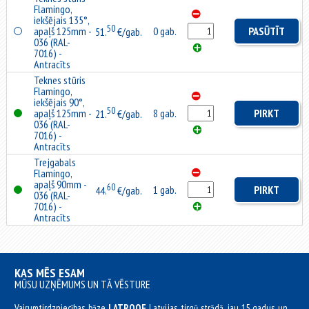
Flamingo,
iekšējais 135°,
50
apaļš 125mm -
0 gab.
PASŪTĪT
51.
€/gab.
036 (RAL-
7016) -
Antracīts
Teknes stūris
Flamingo,
iekšējais 90°,
50
apaļš 125mm -
8 gab.
PIRKT
21.
€/gab.
036 (RAL-
7016) -
Antracīts
Trejgabals
Flamingo,
apaļš 90mm -
60
1 gab.
PIRKT
44.
€/gab.
036 (RAL-
7016) -
Antracīts
KAS MĒS ESAM
MŪSU UZŅĒMUMS UN TĀ VĒSTURE
Vairumtirdzniecības bāze
LATROOF
Latvijas tirgū strādā jau 15 gadus un