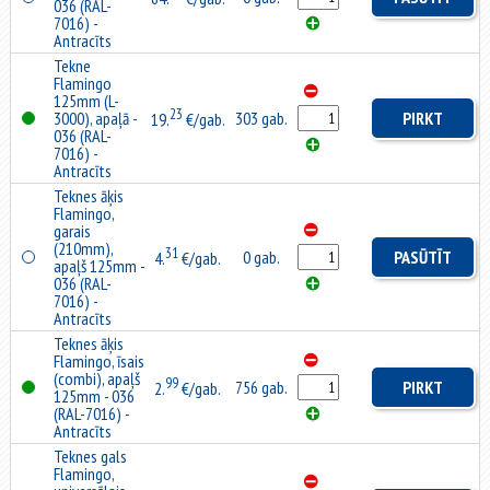
036 (RAL-
7016) -
Antracīts
Tekne
Flamingo
125mm (L-
23
3000), apaļā -
303 gab.
PIRKT
19.
€/gab.
036 (RAL-
7016) -
Antracīts
Teknes āķis
Flamingo,
garais
(210mm),
31
0 gab.
PASŪTĪT
4.
€/gab.
apaļš 125mm -
036 (RAL-
7016) -
Antracīts
Teknes āķis
Flamingo, īsais
(combi), apaļš
99
756 gab.
PIRKT
2.
€/gab.
125mm - 036
(RAL-7016) -
Antracīts
Teknes gals
Flamingo,