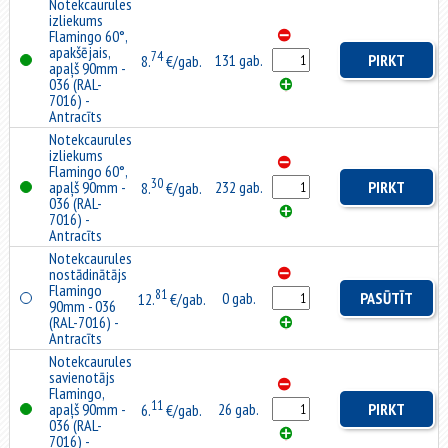
Notekcaurules
izliekums
Flamingo 60°,
apakšējais,
74
131 gab.
PIRKT
8.
€/gab.
apaļš 90mm -
036 (RAL-
7016) -
Antracīts
Notekcaurules
izliekums
Flamingo 60°,
30
apaļš 90mm -
232 gab.
PIRKT
8.
€/gab.
036 (RAL-
7016) -
Antracīts
Notekcaurules
nostādinātājs
Flamingo
81
0 gab.
PASŪTĪT
12.
€/gab.
90mm - 036
(RAL-7016) -
Antracīts
Notekcaurules
savienotājs
Flamingo,
11
apaļš 90mm -
26 gab.
PIRKT
6.
€/gab.
036 (RAL-
7016) -