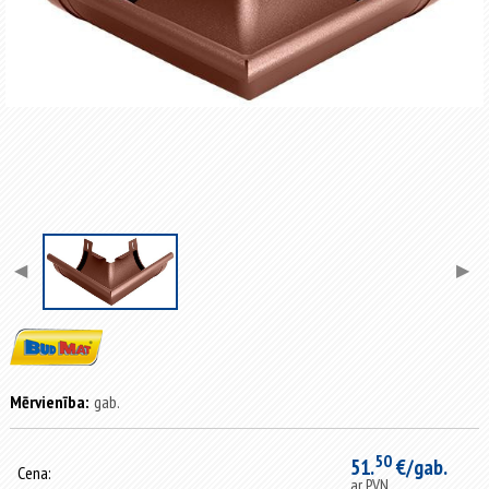
◀
▶
Mērvienība:
gab.
50
51.
€/gab.
Cena:
ar PVN