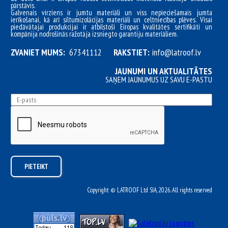
pārstāvis.
Galvenais virziens ir jumtu materiāli un viss nepieciešamais jumta
ierīkošanai, kā arī siltumizolācijas materiāli un celtniecības plēves. Visai
piedāvātajai produkcijai ir atbilstoši Eiropas kvalitātes sertifikāti un
kompānija nodrošinās ražotāja izsniegto garantiju materiāliem.
ZVANIET MUMS:
67341112
RAKSTIET:
info@latroof.lv
JAUNUMI UN AKTUALITĀTES
SAŅEM JAUNUMUS UZ SAVU E-PASTU
Copyright © LATROOF Ltd SIA, 2026. All rights reserved