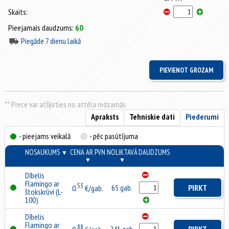
Skaits:
Pieejamais daudzums:
60
Piegāde 7 dienu laikā
** Prece var atšķirties no attēla redzamās
Apraksts
Tehniskie dati
Piederumi
- pieejams veikalā
- pēc pasūtījuma
NOSAUKUMS
CENA AR PVN
NOLIKTAVĀ
DAUDZUMS
▼
▼
▼
Dībelis
Flamingo ar
53
65 gab.
PIRKT
0.
€/gab.
štokskrūvi (L-
100)
Dībelis
Flamingo ar
88