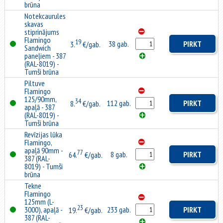
brūna
Notekcaurules
skavas
stiprinājums
Flamingo
19
38 gab.
PIRKT
3.
€/gab.
Sandwich
paneļiem - 387
(RAL-8019) -
Tumši brūna
Piltuve
Flamingo
125/90mm,
34
112 gab.
PIRKT
8.
€/gab.
apaļā - 387
(RAL-8019) -
Tumši brūna
Revīzijas lūka
Flamingo,
apaļā 90mm -
77
8 gab.
PIRKT
64.
€/gab.
387 (RAL-
8019) - Tumši
brūna
Tekne
Flamingo
125mm (L-
23
3000), apaļā -
233 gab.
PIRKT
19.
€/gab.
387 (RAL-