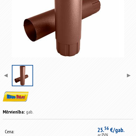
◀
▶
Mērvienība:
gab.
56
25.
€/gab.
Cena:
ar PVN