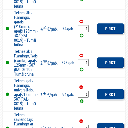
8019) - Tumši
brūna
Teknes āķis
Flamingo,
garais
(210mm),
31
54 gab.
PIRKT
4.
€/gab.
apaļš 125mm -
387 (RAL-
8019) - Tumši
brūna
Teknes āķis
Flamingo, īsais
(combi), apaļš
99
525 gab.
PIRKT
2.
€/gab.
125mm - 387
(RAL-8019) -
Tumši brūna
Teknes gals
Flamingo,
universālais,
47
apaļš 125mm -
94 gab.
PIRKT
3.
€/gab.
387 (RAL-
8019) - Tumši
brūna
Teknes
savienotājs
Flamingo ar
17