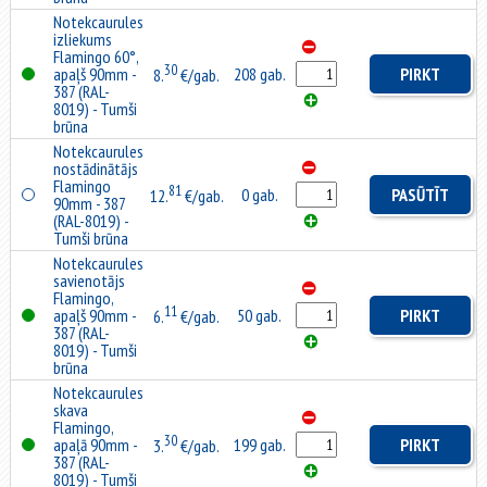
Notekcaurules
izliekums
Flamingo 60°,
30
apaļš 90mm -
208 gab.
PIRKT
8.
€/gab.
387 (RAL-
8019) - Tumši
brūna
Notekcaurules
nostādinātājs
Flamingo
81
0 gab.
PASŪTĪT
12.
€/gab.
90mm - 387
(RAL-8019) -
Tumši brūna
Notekcaurules
savienotājs
Flamingo,
11
apaļš 90mm -
50 gab.
PIRKT
6.
€/gab.
387 (RAL-
8019) - Tumši
brūna
Notekcaurules
skava
Flamingo,
30
apaļā 90mm -
199 gab.
PIRKT
3.
€/gab.
387 (RAL-
8019) - Tumši