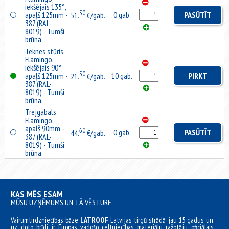
iekšējais 135°,
50
apaļš 125mm -
0 gab.
PASŪTĪT
51.
€/gab.
387 (RAL-
8019) - Tumši
brūna
Teknes stūris
Flamingo,
iekšējais 90°,
50
apaļš 125mm -
10 gab.
PIRKT
21.
€/gab.
387 (RAL-
8019) - Tumši
brūna
Trejgabals
Flamingo,
apaļš 90mm -
60
0 gab.
PASŪTĪT
44.
€/gab.
387 (RAL-
8019) - Tumši
brūna
KAS MĒS ESAM
MŪSU UZŅĒMUMS UN TĀ VĒSTURE
Vairumtirdzniecības bāze
LATROOF
Latvijas tirgū strādā jau 15 gadus un
uz doto brīdi ir Eiropas vadošo celtniecības materiālu ražotāju oficiālais