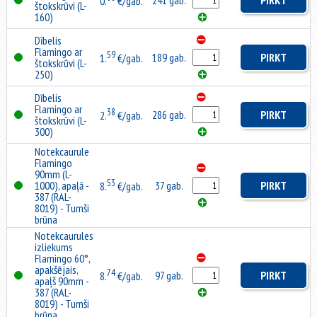
241 gab.
PIRKT
0.
€/gab.
štokskrūvi (L-
160)
Dībelis
Flamingo ar
59
189 gab.
PIRKT
1.
€/gab.
štokskrūvi (L-
250)
Dībelis
Flamingo ar
38
286 gab.
PIRKT
2.
€/gab.
štokskrūvi (L-
300)
Notekcaurule
Flamingo
90mm (L-
53
1000), apaļā -
37 gab.
PIRKT
8.
€/gab.
387 (RAL-
8019) - Tumši
brūna
Notekcaurules
izliekums
Flamingo 60°,
apakšējais,
74
97 gab.
PIRKT
8.
€/gab.
apaļš 90mm -
387 (RAL-
8019) - Tumši
brūna