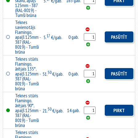
skavu, apaļš
165 gab.
PIRKT
5.
€/gab.
125mm - 387
(RAL-8019) -
Tumši brūna
Teknes
savienotājs
Flamingo,
17
apaļš 125mm -
0 gab.
PASŪTĪT
5.
€/gab.
387 (RAL-
8019) - Tumši
brūna
Teknes stūris
Flamingo,
ārējais 135°,
50
apaļš 125mm -
0 gab.
PASŪTĪT
51.
€/gab.
387 (RAL-
8019) - Tumši
brūna
Teknes stūris
Flamingo,
ārējais 90°,
50
apaļš 125mm -
14 gab.
PIRKT
21.
€/gab.
387 (RAL-
8019) - Tumši
brūna
Teknes stūris
Flamingo,