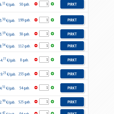
11
50 gab.
PIRKT
6.
€/gab.
30
199 gab.
PIRKT
3.
€/gab.
19
38 gab.
PIRKT
3.
€/gab.
34
112 gab.
PIRKT
8.
€/gab.
77
8 gab.
PIRKT
64.
€/gab.
23
233 gab.
PIRKT
19.
€/gab.
31
54 gab.
PIRKT
4.
€/gab.
99
525 gab.
PIRKT
2.
€/gab.
47
94 gab.
PIRKT