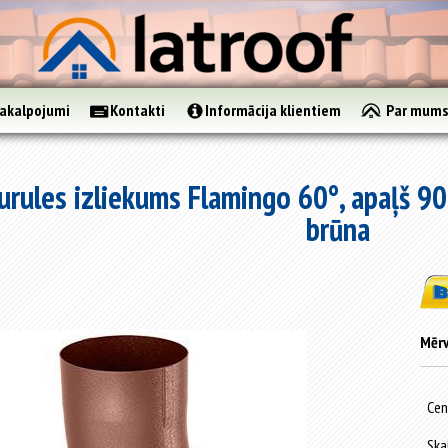
akalpojumi
Kontakti
Informācija klientiem
Par mum
rules izliekums Flamingo 60°, apaļš 9
brūna
Mērv
Cen
Ska