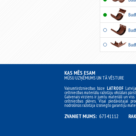
Bud
Bud
Bud
KAS MĒS ESAM
MŪSU UZŅĒMUMS UN TĀ VĒSTURE
Vairumtirdzniecības bāze
LATROOF
Latvij
celtniecības materiālu ražotāju oficiālais pārst
Galvenais virziens ir jumtu materiāli un viss 
celtniecības plēves. Visai piedāvātajai pro
nodrošinās ražotāja izsniegto garantiju mater
ZVANIET MUMS:
67341112
RAK