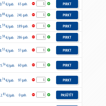
53
65 gab.
PIRKT
0.
€/gab.
88
241 gab.
PIRKT
0.
€/gab.
59
189 gab.
PIRKT
1.
€/gab.
38
286 gab.
PIRKT
2.
€/gab.
53
37 gab.
PIRKT
8.
€/gab.
56
60 gab.
PIRKT
25.
€/gab.
74
97 gab.
PIRKT
8.
€/gab.
81
0 gab.
PASŪTĪT
12.
€/gab.