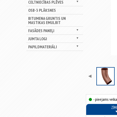
CELTNIECĪBAS PLĒVES
▼
OSB-3 PLĀKSNES
BITUMENA GRUNTIS UN
MASTIKAS EMULBIT
FASĀDES PANEĻI
▼
JUMTA LOGI
▼
PAPILDMATERIĀLI
▼
◀
- pieejams veika
ZĪM