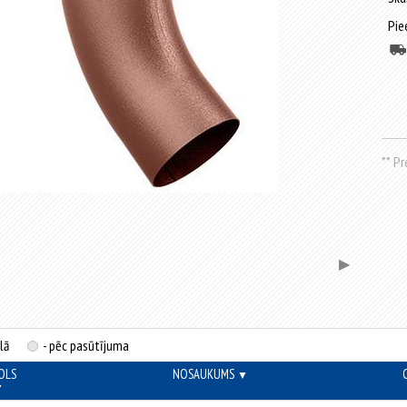
Pie
** P
▶
lā
- pēc pasūtījuma
OLS
NOSAUKUMS
▼
▼