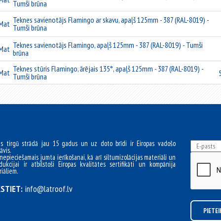
Tumši brūna
Teknes savienotājs Flamingo ar skavu, apaļš 125mm - 387 (RAL-8019) -
Mat
Tumši brūna
Teknes savienotājs Flamingo, apaļš 125mm - 387 (RAL-8019) - Tumši
Mat
brūna
Teknes stūris Flamingo, ārējais 135°, apaļš 125mm - 387 (RAL-8019) -
Mat
Tumši brūna
as tirgū strādā jau 15 gadus un uz doto brīdi ir Eiropas vadošo
āvis.
nepieciešamais jumta ierīkošanai, kā arī siltumizolācijas materiāli un
dukcijai ir atbilstoši Eiropas kvalitātes sertifikāti un kompānija
iāliem.
STIET:
info@latroof.lv