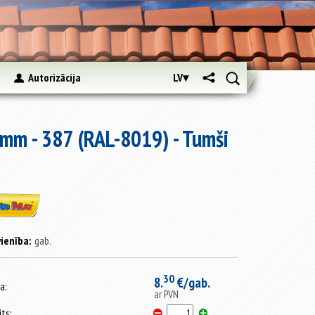
s
Autorizācija
LV▾
0mm - 387 (RAL-8019) - Tumši
ienība:
gab.
30
8.
€/gab.
a:
ar PVN
its: