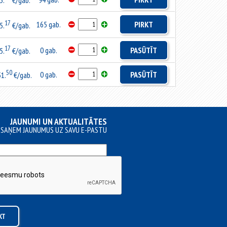
3.
€/gab.
17
165 gab.
PIRKT
5.
€/gab.
17
0 gab.
PASŪTĪT
5.
€/gab.
50
0 gab.
PASŪTĪT
51.
€/gab.
JAUNUMI UN AKTUALITĀTES
SAŅEM JAUNUMUS UZ SAVU E-PASTU