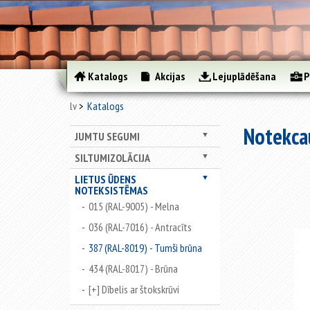
Katalogs
Akcijas
Lejuplādēšana
P
lv
Katalogs
Notekcau
JUMTU SEGUMI
▼
SILTUMIZOLĀCIJA
▼
LIETUS ŪDENS
▼
NOTEKSISTĒMAS
015 (RAL-9005) - Melna
036 (RAL-7016) - Antracīts
387 (RAL-8019) - Tumši brūna
434 (RAL-8017) - Brūna
[+] Dībelis ar štokskrūvi