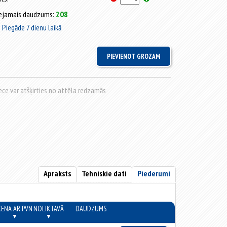
ejamais daudzums:
208
Piegāde 7 dienu laikā
rece var atšķirties no attēla redzamās
Apraksts
Tehniskie dati
Piederumi
CENA AR PVN
NOLIKTAVĀ
DAUDZUMS
▼
▼